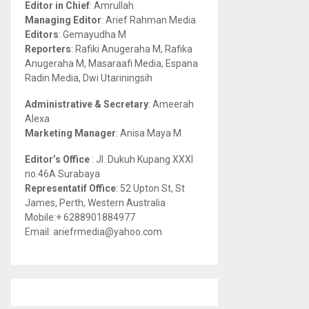
Editor in Chief
: Amrullah
r
R
Managing Editor
: Arief Rahman Media
:
Editors
: Gemayudha M
C
Reporters
: Rafiki Anugeraha M, Rafika
Anugeraha M, Masaraafi Media, Espana
H
Radin Media, Dwi Utariningsih
Administrative & Secretary
: Ameerah
Alexa
Marketing Manager
: Anisa Maya M
Editor’s Office
: Jl. Dukuh Kupang XXXI
no.46A Surabaya
Representatif Office
: 52 Upton St, St
James, Perth, Western Australia
Mobile:+ 6288901884977
Email: ariefrmedia@yahoo.com