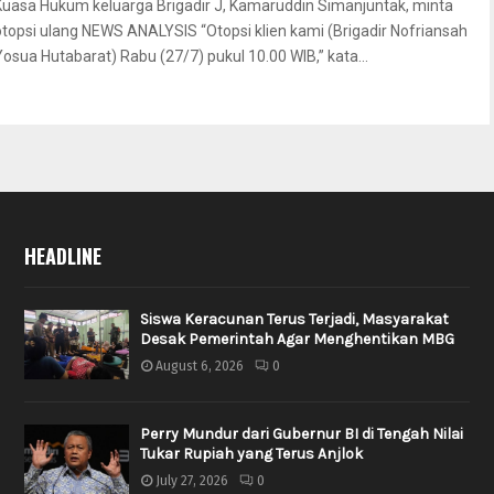
Kuasa Hukum keluarga Brigadir J, Kamaruddin Simanjuntak, minta
otopsi ulang NEWS ANALYSIS “Otopsi klien kami (Brigadir Nofriansah
Yosua Hutabarat) Rabu (27/7) pukul 10.00 WIB,” kata...
HEADLINE
Siswa Keracunan Terus Terjadi, Masyarakat
Desak Pemerintah Agar Menghentikan MBG
August 6, 2026
0
Perry Mundur dari Gubernur BI di Tengah Nilai
Tukar Rupiah yang Terus Anjlok
July 27, 2026
0