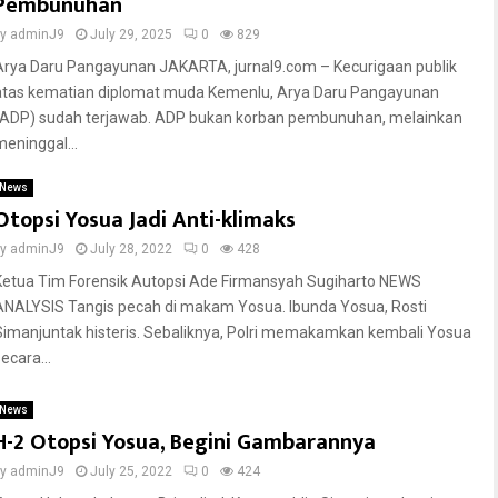
Pembunuhan
by
adminJ9
July 29, 2025
0
829
Arya Daru Pangayunan JAKARTA, jurnal9.com – Kecurigaan publik
atas kematian diplomat muda Kemenlu, Arya Daru Pangayunan
(ADP) sudah terjawab. ADP bukan korban pembunuhan, melainkan
meninggal...
News
Otopsi Yosua Jadi Anti-klimaks
by
adminJ9
July 28, 2022
0
428
Ketua Tim Forensik Autopsi Ade Firmansyah Sugiharto NEWS
ANALYSIS Tangis pecah di makam Yosua. Ibunda Yosua, Rosti
Simanjuntak histeris. Sebaliknya, Polri memakamkan kembali Yosua
ecara...
News
H-2 Otopsi Yosua, Begini Gambarannya
by
adminJ9
July 25, 2022
0
424