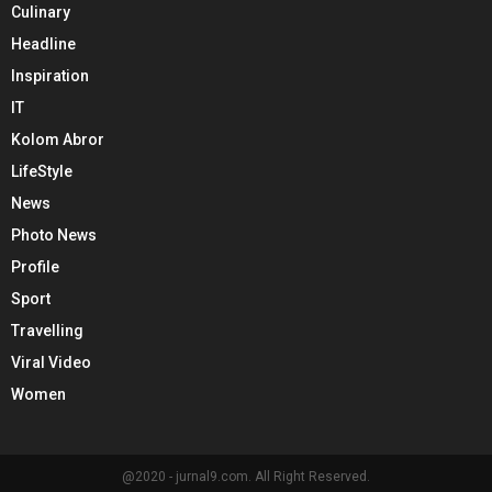
Culinary
Headline
Inspiration
IT
Kolom Abror
LifeStyle
News
Photo News
Profile
Sport
Travelling
Viral Video
Women
@2020 - jurnal9.com. All Right Reserved.