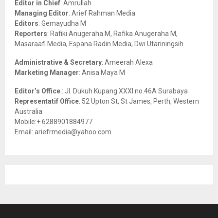
Editor in Chief
: Amrullah
r
R
Managing Editor
: Arief Rahman Media
:
Editors
: Gemayudha M
C
Reporters
: Rafiki Anugeraha M, Rafika Anugeraha M,
Masaraafi Media, Espana Radin Media, Dwi Utariningsih
H
Administrative & Secretary
: Ameerah Alexa
Marketing Manager
: Anisa Maya M
Editor’s Office
: Jl. Dukuh Kupang XXXI no.46A Surabaya
Representatif Office
: 52 Upton St, St James, Perth, Western
Australia
Mobile:+ 6288901884977
Email: ariefrmedia@yahoo.com