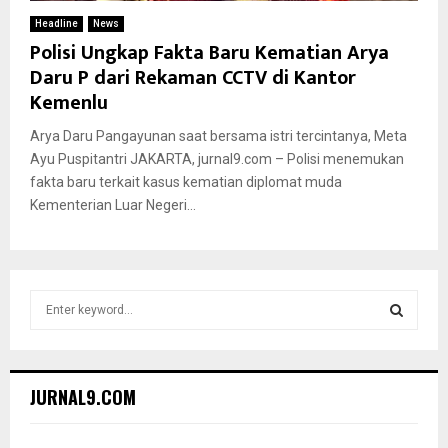
Headline
News
Polisi Ungkap Fakta Baru Kematian Arya
Daru P dari Rekaman CCTV di Kantor
Kemenlu
Arya Daru Pangayunan saat bersama istri tercintanya, Meta
Ayu Puspitantri JAKARTA, jurnal9.com – Polisi menemukan
fakta baru terkait kasus kematian diplomat muda
Kementerian Luar Negeri...
S
e
a
S
r
c
E
JURNAL9.COM
h
f
A
o