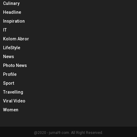
Culinary
Headline
Inspiration
IT
Kolom Abror
LifeStyle
News
Photo News
Profile
Sport
Travelling
Viral Video
Women
@2020 - jurnal9.com. All Right Reserved.