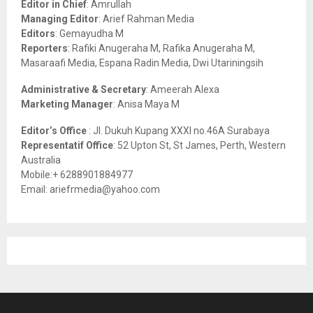
Editor in Chief
: Amrullah
r
R
Managing Editor
: Arief Rahman Media
:
Editors
: Gemayudha M
C
Reporters
: Rafiki Anugeraha M, Rafika Anugeraha M,
Masaraafi Media, Espana Radin Media, Dwi Utariningsih
H
Administrative & Secretary
: Ameerah Alexa
Marketing Manager
: Anisa Maya M
Editor’s Office
: Jl. Dukuh Kupang XXXI no.46A Surabaya
Representatif Office
: 52 Upton St, St James, Perth, Western
Australia
Mobile:+ 6288901884977
Email: ariefrmedia@yahoo.com