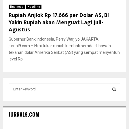
Business
Headline
Rupiah Anjlok Rp 17.666 per Dolar AS, BI
Yakin Rupiah akan Menguat Lagi Juli-
Agustus
Gubernur Bank Indonesia, Perry Warjiyo JAKARTA,
jurnal9.com – Nilai tukar rupiah kembali berada di bawah
tekanan dolar Amerika Serikat (AS) yang sempat menyentuh
level Rp...
S
e
a
S
r
c
E
JURNAL9.COM
h
f
A
o