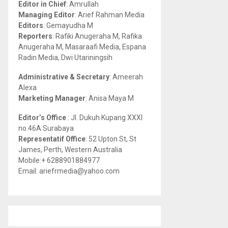
Editor in Chief
: Amrullah
r
R
Managing Editor
: Arief Rahman Media
:
Editors
: Gemayudha M
C
Reporters
: Rafiki Anugeraha M, Rafika
Anugeraha M, Masaraafi Media, Espana
H
Radin Media, Dwi Utariningsih
Administrative & Secretary
: Ameerah
Alexa
Marketing Manager
: Anisa Maya M
Editor’s Office
: Jl. Dukuh Kupang XXXI
no.46A Surabaya
Representatif Office
: 52 Upton St, St
James, Perth, Western Australia
Mobile:+ 6288901884977
Email: ariefrmedia@yahoo.com