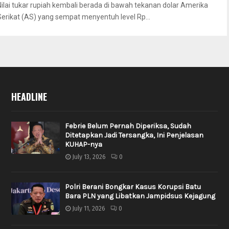
Nilai tukar rupiah kembali berada di bawah tekanan dolar Amerika
Serikat (AS) yang sempat menyentuh level Rp...
HEADLINE
Febrie Belum Pernah Diperiksa, Sudah
Ditetapkan Jadi Tersangka, Ini Penjelasan
KUHAP-nya
July 13, 2026
0
Polri Berani Bongkar Kasus Korupsi Batu
Bara PLN yang Libatkan Jampidsus Kejagung
July 11, 2026
0