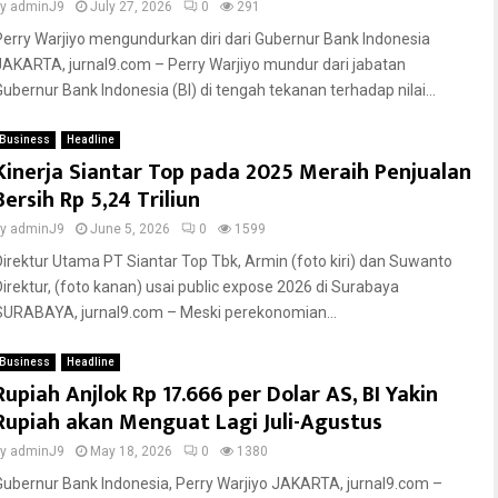
by
adminJ9
July 27, 2026
0
291
Perry Warjiyo mengundurkan diri dari Gubernur Bank Indonesia
JAKARTA, jurnal9.com – Perry Warjiyo mundur dari jabatan
Gubernur Bank Indonesia (BI) di tengah tekanan terhadap nilai...
Business
Headline
Kinerja Siantar Top pada 2025 Meraih Penjualan
Bersih Rp 5,24 Triliun
by
adminJ9
June 5, 2026
0
1599
Direktur Utama PT Siantar Top Tbk, Armin (foto kiri) dan Suwanto
Direktur, (foto kanan) usai public expose 2026 di Surabaya
SURABAYA, jurnal9.com – Meski perekonomian...
Business
Headline
Rupiah Anjlok Rp 17.666 per Dolar AS, BI Yakin
Rupiah akan Menguat Lagi Juli-Agustus
by
adminJ9
May 18, 2026
0
1380
Gubernur Bank Indonesia, Perry Warjiyo JAKARTA, jurnal9.com –