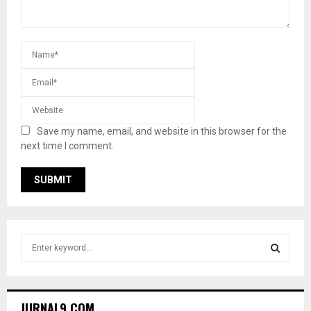
Save my name, email, and website in this browser for the
next time I comment.
S
e
a
S
r
c
E
JURNAL9.COM