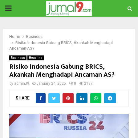
PRIMARY
MENU
Home
Business
Risiko Indonesia Gabung BRICS, Akankah Menghadapi
Ancaman AS?
Business
Headline
Risiko Indonesia Gabung BRICS,
Akankah Menghadapi Ancaman AS?
by
adminJ9
January 24, 2025
0
2187
SHARE