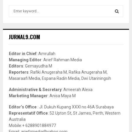
S
e
a
S
r
c
E
JURNAL9.COM
h
f
A
o
Editor in Chief
: Amrullah
r
R
Managing Editor
: Arief Rahman Media
:
Editors
: Gemayudha M
C
Reporters
: Rafiki Anugeraha M, Rafika Anugeraha M,
Masaraafi Media, Espana Radin Media, Dwi Utariningsih
H
Administrative & Secretary
: Ameerah Alexa
Marketing Manager
: Anisa Maya M
Editor’s Office
: Jl. Dukuh Kupang XXXI no.46A Surabaya
Representatif Office
: 52 Upton St, St James, Perth, Western
Australia
Mobile:+ 6288901884977
Email: ariefrmedia@yahoo.com