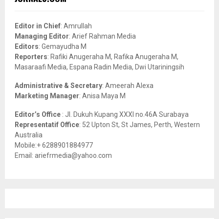
h
f
A
o
Editor in Chief
: Amrullah
r
R
Managing Editor
: Arief Rahman Media
:
Editors
: Gemayudha M
C
Reporters
: Rafiki Anugeraha M, Rafika Anugeraha M,
Masaraafi Media, Espana Radin Media, Dwi Utariningsih
H
Administrative & Secretary
: Ameerah Alexa
Marketing Manager
: Anisa Maya M
Editor’s Office
: Jl. Dukuh Kupang XXXI no.46A Surabaya
Representatif Office
: 52 Upton St, St James, Perth, Western
Australia
Mobile:+ 6288901884977
Email: ariefrmedia@yahoo.com