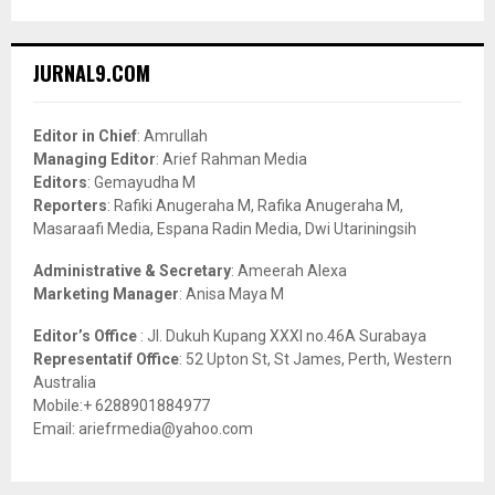
a
S
r
c
E
JURNAL9.COM
h
f
A
o
Editor in Chief
: Amrullah
r
R
Managing Editor
: Arief Rahman Media
:
Editors
: Gemayudha M
C
Reporters
: Rafiki Anugeraha M, Rafika Anugeraha M,
Masaraafi Media, Espana Radin Media, Dwi Utariningsih
H
Administrative & Secretary
: Ameerah Alexa
Marketing Manager
: Anisa Maya M
Editor’s Office
: Jl. Dukuh Kupang XXXI no.46A Surabaya
Representatif Office
: 52 Upton St, St James, Perth, Western
Australia
Mobile:+ 6288901884977
Email: ariefrmedia@yahoo.com