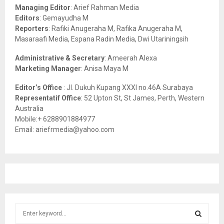
r
R
Managing Editor
: Arief Rahman Media
:
Editors
: Gemayudha M
C
Reporters
: Rafiki Anugeraha M, Rafika Anugeraha M,
Masaraafi Media, Espana Radin Media, Dwi Utariningsih
H
Administrative & Secretary
: Ameerah Alexa
Marketing Manager
: Anisa Maya M
Editor’s Office
: Jl. Dukuh Kupang XXXI no.46A Surabaya
Representatif Office
: 52 Upton St, St James, Perth, Western
Australia
Mobile:+ 6288901884977
Email: ariefrmedia@yahoo.com
S
e