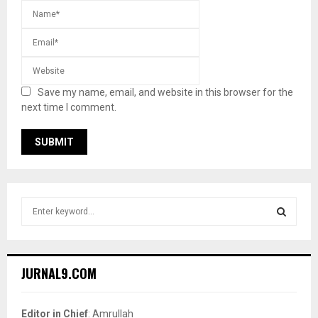
Save my name, email, and website in this browser for the
next time I comment.
S
e
a
S
r
c
E
JURNAL9.COM
h
f
A
o
Editor in Chief
: Amrullah