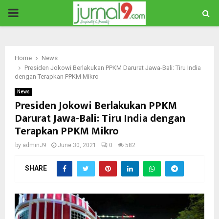
PRIMARY
MENU
Home
News
Presiden Jokowi Berlakukan PPKM Darurat Jawa-Bali: Tiru India
dengan Terapkan PPKM Mikro
News
Presiden Jokowi Berlakukan PPKM
Darurat Jawa-Bali: Tiru India dengan
Terapkan PPKM Mikro
by
adminJ9
June 30, 2021
0
582
SHARE