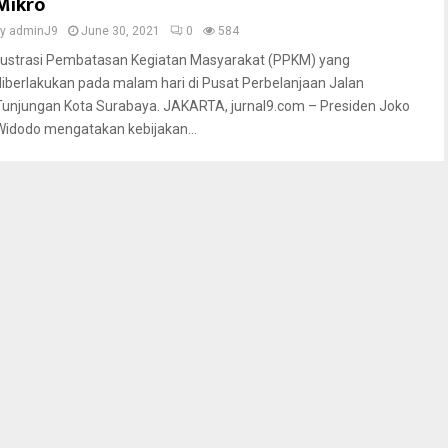
Mikro
by
adminJ9
June 30, 2021
0
584
Ilustrasi Pembatasan Kegiatan Masyarakat (PPKM) yang
diberlakukan pada malam hari di Pusat Perbelanjaan Jalan
Tunjungan Kota Surabaya. JAKARTA, jurnal9.com – Presiden Joko
Widodo mengatakan kebijakan...