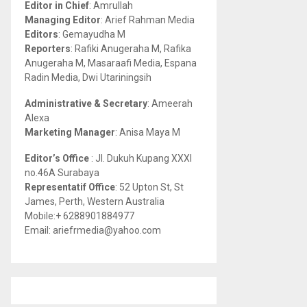
Editor in Chief
: Amrullah
r
R
Managing Editor
: Arief Rahman Media
:
Editors
: Gemayudha M
C
Reporters
: Rafiki Anugeraha M, Rafika
Anugeraha M, Masaraafi Media, Espana
H
Radin Media, Dwi Utariningsih
Administrative & Secretary
: Ameerah
Alexa
Marketing Manager
: Anisa Maya M
Editor’s Office
: Jl. Dukuh Kupang XXXI
no.46A Surabaya
Representatif Office
: 52 Upton St, St
James, Perth, Western Australia
Mobile:+ 6288901884977
Email: ariefrmedia@yahoo.com