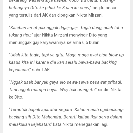
sekarang. Pesawatnya hawker 4000. Itu daftar hutang-
hutangnya Dito ke pihak ke-3 dan ke crew
,” begitu pesan
yang tertulis dari AK dan dibagikan Nikita Mirzani.
“
Kasihan amat pak nggak digaji-gaji. Tagih dong, udah tahu
tukang tipu,”
ujar Nikita Mirzani menyindir Dito yang
menunggak gaji karyawannya selama 6,5 bulan.
“
Udah kita tagih, tapi ya gitu. Moga-moga nyai bisa blow up
kasus kita ini karena dia kan selalu bawa-bawa backing
kepolisian
,” sahut AK.
“
Nggak usah banyak gaya elo sewa-sewa pesawat pribadi.
Tapi nggak mampu bayar. Woy hak orang itu
,” sindir Nikita
ke Dito.
“
Teruntuk bapak aparatur negara. Kalau masih ngebacking-
backing sih Dito Mahendra. Berarti kalian ikut serta dalam
melakukan kejahatan
,” kata Nikita menegaskan lagi.