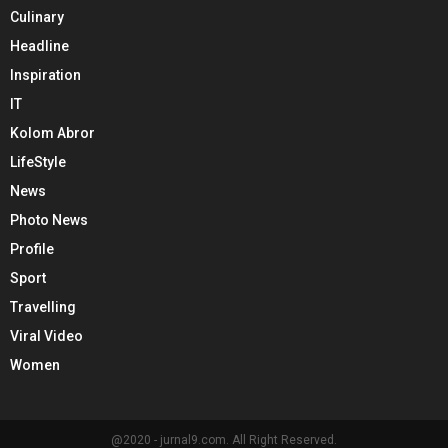
Culinary
Headline
Inspiration
IT
Kolom Abror
LifeStyle
News
Photo News
Profile
Sport
Travelling
Viral Video
Women
@2020 - jurnal9.com. All Right Reserved.