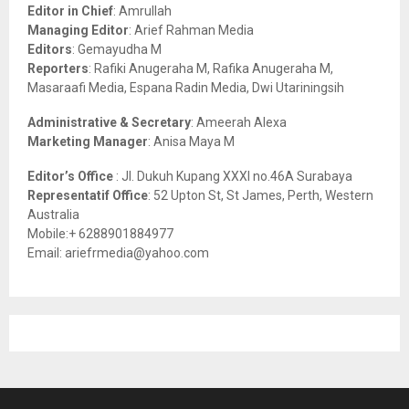
o
Editor in Chief
: Amrullah
r
R
Managing Editor
: Arief Rahman Media
:
Editors
: Gemayudha M
C
Reporters
: Rafiki Anugeraha M, Rafika Anugeraha M,
Masaraafi Media, Espana Radin Media, Dwi Utariningsih
H
Administrative & Secretary
: Ameerah Alexa
Marketing Manager
: Anisa Maya M
Editor’s Office
: Jl. Dukuh Kupang XXXI no.46A Surabaya
Representatif Office
: 52 Upton St, St James, Perth, Western
Australia
Mobile:+ 6288901884977
Email: ariefrmedia@yahoo.com