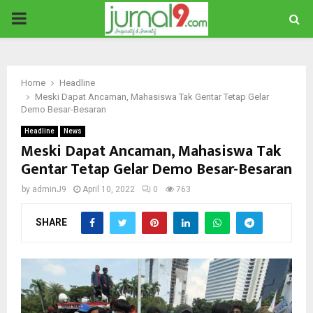
PRIMARY
MENU
Home
Headline
Meski Dapat Ancaman, Mahasiswa Tak Gentar Tetap Gelar
Demo Besar-Besaran
Headline
News
Meski Dapat Ancaman, Mahasiswa Tak
Gentar Tetap Gelar Demo Besar-Besaran
by
adminJ9
April 10, 2022
0
763
SHARE