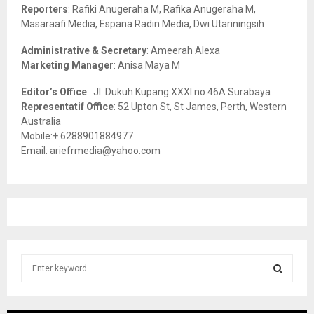
C
Reporters
: Rafiki Anugeraha M, Rafika Anugeraha M,
Masaraafi Media, Espana Radin Media, Dwi Utariningsih
H
Administrative & Secretary
: Ameerah Alexa
Marketing Manager
: Anisa Maya M
Editor’s Office
: Jl. Dukuh Kupang XXXI no.46A Surabaya
Representatif Office
: 52 Upton St, St James, Perth, Western
Australia
Mobile:+ 6288901884977
Email: ariefrmedia@yahoo.com
S
e
a
S
r