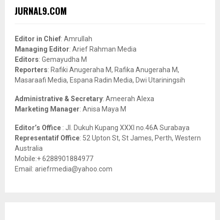
c
E
JURNAL9.COM
h
f
A
o
Editor in Chief
: Amrullah
r
R
Managing Editor
: Arief Rahman Media
:
Editors
: Gemayudha M
C
Reporters
: Rafiki Anugeraha M, Rafika Anugeraha M,
Masaraafi Media, Espana Radin Media, Dwi Utariningsih
H
Administrative & Secretary
: Ameerah Alexa
Marketing Manager
: Anisa Maya M
Editor’s Office
: Jl. Dukuh Kupang XXXI no.46A Surabaya
Representatif Office
: 52 Upton St, St James, Perth, Western
Australia
Mobile:+ 6288901884977
Email: ariefrmedia@yahoo.com