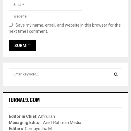
Save my name, email, and website in this browser for the
next time I comment.
S
e
a
S
r
c
E
JURNAL9.COM
h
f
A
o
Editor in Chief
: Amrullah
r
R
Managing Editor
: Arief Rahman Media
:
Editors
: Gemayudha M