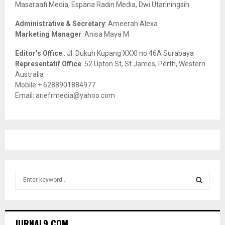
Masaraafi Media, Espana Radin Media, Dwi Utariningsih
H
Administrative & Secretary
: Ameerah Alexa
Marketing Manager
: Anisa Maya M
Editor’s Office
: Jl. Dukuh Kupang XXXI no.46A Surabaya
Representatif Office
: 52 Upton St, St James, Perth, Western
Australia
Mobile:+ 6288901884977
Email: ariefrmedia@yahoo.com
S
e
a
S
r
c
E
JURNAL9.COM