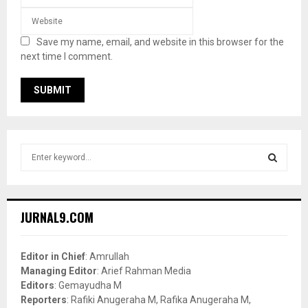
Save my name, email, and website in this browser for the
next time I comment.
S
e
a
S
r
c
E
JURNAL9.COM
h
f
A
o
Editor in Chief
: Amrullah
r
R
Managing Editor
: Arief Rahman Media
:
Editors
: Gemayudha M
C
Reporters
: Rafiki Anugeraha M, Rafika Anugeraha M,