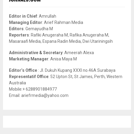
h
f
A
o
Editor in Chief
: Amrullah
r
R
Managing Editor
: Arief Rahman Media
:
Editors
: Gemayudha M
C
Reporters
: Rafiki Anugeraha M, Rafika Anugeraha M,
Masaraafi Media, Espana Radin Media, Dwi Utariningsih
H
Administrative & Secretary
: Ameerah Alexa
Marketing Manager
: Anisa Maya M
Editor’s Office
: Jl. Dukuh Kupang XXXI no.46A Surabaya
Representatif Office
: 52 Upton St, St James, Perth, Western
Australia
Mobile:+ 6288901884977
Email: ariefrmedia@yahoo.com