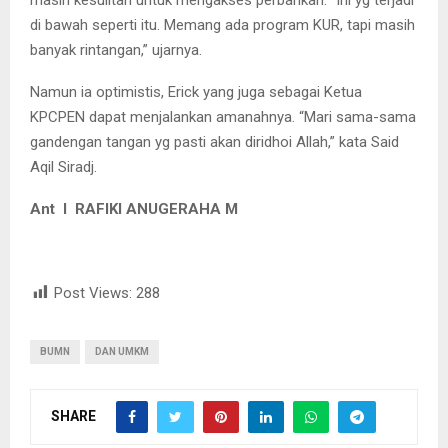
masih kesulitan untuk mengakses perbankan. “Ini yg terjadi
di bawah seperti itu. Memang ada program KUR, tapi masih
banyak rintangan,” ujarnya.
Namun ia optimistis, Erick yang juga sebagai Ketua
KPCPEN dapat menjalankan amanahnya. “Mari sama-sama
gandengan tangan yg pasti akan diridhoi Allah,” kata Said
Aqil Siradj.
Ant I RAFIKI ANUGERAHA M
Post Views:
288
BUMN
DAN UMKM
SHARE