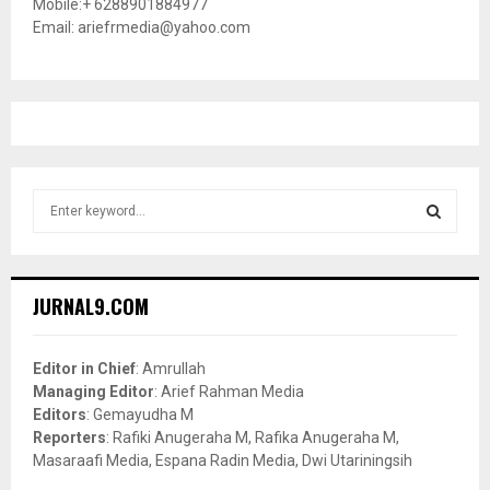
Mobile:+ 6288901884977
Email: ariefrmedia@yahoo.com
S
e
a
S
r
c
E
JURNAL9.COM
h
f
A
o
Editor in Chief
: Amrullah
r
R
Managing Editor
: Arief Rahman Media
:
Editors
: Gemayudha M
C
Reporters
: Rafiki Anugeraha M, Rafika Anugeraha M,
Masaraafi Media, Espana Radin Media, Dwi Utariningsih
H