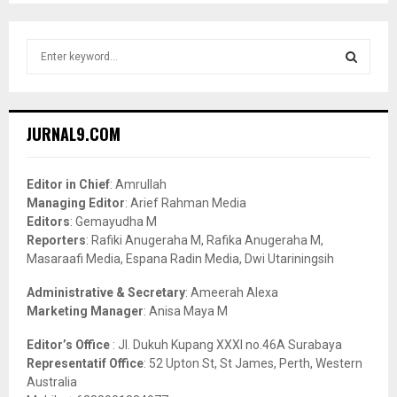
S
e
a
S
r
c
E
JURNAL9.COM
h
f
A
o
Editor in Chief
: Amrullah
r
R
Managing Editor
: Arief Rahman Media
:
Editors
: Gemayudha M
C
Reporters
: Rafiki Anugeraha M, Rafika Anugeraha M,
Masaraafi Media, Espana Radin Media, Dwi Utariningsih
H
Administrative & Secretary
: Ameerah Alexa
Marketing Manager
: Anisa Maya M
Editor’s Office
: Jl. Dukuh Kupang XXXI no.46A Surabaya
Representatif Office
: 52 Upton St, St James, Perth, Western
Australia