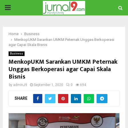
PRIMARY
MENU
Home
Business
MenkopUKM Sarankan UMKM Peternak Unggas Berkoperasi
agar Capai Skala Bisnis
Business
MenkopUKM Sarankan UMKM Peternak
Unggas Berkoperasi agar Capai Skala
Bisnis
by
adminJ9
September 1, 2020
0
694
SHARE