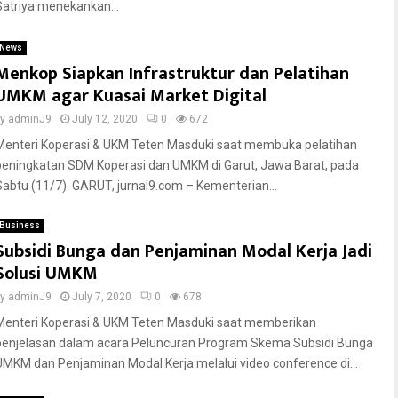
Satriya menekankan...
News
Menkop Siapkan Infrastruktur dan Pelatihan
UMKM agar Kuasai Market Digital
by
adminJ9
July 12, 2020
0
672
Menteri Koperasi & UKM Teten Masduki saat membuka pelatihan
peningkatan SDM Koperasi dan UMKM di Garut, Jawa Barat, pada
Sabtu (11/7). GARUT, jurnal9.com – Kementerian...
Business
Subsidi Bunga dan Penjaminan Modal Kerja Jadi
Solusi UMKM
by
adminJ9
July 7, 2020
0
678
Menteri Koperasi & UKM Teten Masduki saat memberikan
penjelasan dalam acara Peluncuran Program Skema Subsidi Bunga
UMKM dan Penjaminan Modal Kerja melalui video conference di...