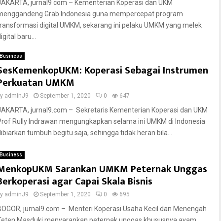
JAKARTA, jurnal9 com – Kementerian Koperasi dan UKM
menggandeng Grab Indonesia guna mempercepat program
transformasi digital UMKM, sekarang ini pelaku UMKM yang melek
igital baru...
Business
SesKemenkopUKM: Koperasi Sebagai Instrumen
Perkuatan UMKM
by
adminJ9
September 1, 2020
0
647
JAKARTA, jurnal9.com – Sekretaris Kementerian Koperasi dan UKM
Prof Rully Indrawan mengungkapkan selama ini UMKM di Indonesia
dibiarkan tumbuh begitu saja, sehingga tidak heran bila...
Business
MenkopUKM Sarankan UMKM Peternak Unggas
Berkoperasi agar Capai Skala Bisnis
by
adminJ9
September 1, 2020
0
695
BOGOR, jurnal9.com – Menteri Koperasi Usaha Kecil dan Menengah
Teten Masduki menyarankan peternak unggas khususnya ayam