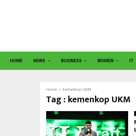
HOME
NEWS
BUSINESS
WOMEN
IT
Home
kemenkop UKM
Tag : kemenkop UKM