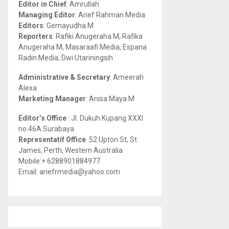
Editor in Chief
: Amrullah
r
R
Managing Editor
: Arief Rahman Media
:
Editors
: Gemayudha M
C
Reporters
: Rafiki Anugeraha M, Rafika
Anugeraha M, Masaraafi Media, Espana
H
Radin Media, Dwi Utariningsih
Administrative & Secretary
: Ameerah
Alexa
Marketing Manager
: Anisa Maya M
Editor’s Office
: Jl. Dukuh Kupang XXXI
no.46A Surabaya
Representatif Office
: 52 Upton St, St
James, Perth, Western Australia
Mobile:+ 6288901884977
Email: ariefrmedia@yahoo.com