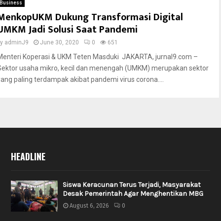
Business
MenkopUKM Dukung Transformasi Digital
UMKM Jadi Solusi Saat Pandemi
by
adminJ9
June 30, 2020
0
651
Menteri Koperasi & UKM Teten Masduki JAKARTA, jurnal9.com –
Sektor usaha mikro, kecil dan menengah (UMKM) merupakan sektor
yang paling terdampak akibat pandemi virus corona....
HEADLINE
Siswa Keracunan Terus Terjadi, Masyarakat
Desak Pemerintah Agar Menghentikan MBG
August 6, 2026
0