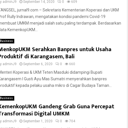
by
adminJ9
September 14, 2020
0
609
TANGSEL, jurnal9.com – Sekretaris Kementerian Koperasi dan UKM
Prof Rully Indrawan, mengatakan kondisi pandemi Covid-19
membuat UMKM menjadi salah satu paling terdampak. Berdasarkan
data KemenkopUKM...
Business
MenkopUKM Serahkan Banpres untuk Usaha
Produktif di Karangasem, Bali
by
adminJ9
September 6, 2020
0
660
Menteri Koperasi & UKM Teten Masduki didampingi Bupati
Karangasem I Gusti Ayu Mas Sumatri menyerahkan banpres
produktif kepada pelaku usaha mikro di Cagar Budaya Taman...
Business
KemenkopUKM Gandeng Grab Guna Percepat
Transformasi Digital UMKM
by
adminJ9
September 1, 2020
0
704