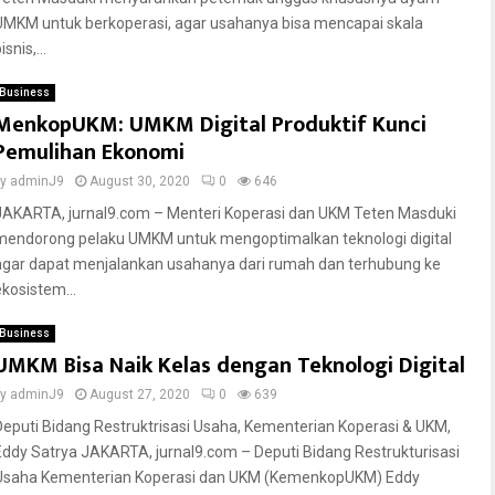
UMKM untuk berkoperasi, agar usahanya bisa mencapai skala
isnis,...
Business
MenkopUKM: UMKM Digital Produktif Kunci
Pemulihan Ekonomi
by
adminJ9
August 30, 2020
0
646
JAKARTA, jurnal9.com – Menteri Koperasi dan UKM Teten Masduki
mendorong pelaku UMKM untuk mengoptimalkan teknologi digital
agar dapat menjalankan usahanya dari rumah dan terhubung ke
ekosistem...
Business
UMKM Bisa Naik Kelas dengan Teknologi Digital
by
adminJ9
August 27, 2020
0
639
Deputi Bidang Restruktrisasi Usaha, Kementerian Koperasi & UKM,
Eddy Satrya JAKARTA, jurnal9.com – Deputi Bidang Restrukturisasi
Usaha Kementerian Koperasi dan UKM (KemenkopUKM) Eddy