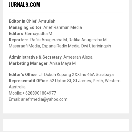
c
E
JURNAL9.COM
h
f
A
o
Editor in Chief
: Amrullah
r
R
Managing Editor
: Arief Rahman Media
:
Editors
: Gemayudha M
C
Reporters
: Rafiki Anugeraha M, Rafika Anugeraha M,
Masaraafi Media, Espana Radin Media, Dwi Utariningsih
H
Administrative & Secretary
: Ameerah Alexa
Marketing Manager
: Anisa Maya M
Editor’s Office
: Jl. Dukuh Kupang XXXI no.46A Surabaya
Representatif Office
: 52 Upton St, St James, Perth, Western
Australia
Mobile:+ 6288901884977
Email: ariefrmedia@yahoo.com