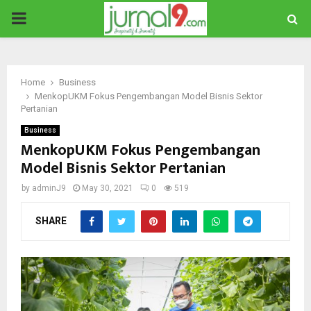
PRIMARY
MENU
Home
Business
MenkopUKM Fokus Pengembangan Model Bisnis Sektor
Pertanian
Business
MenkopUKM Fokus Pengembangan
Model Bisnis Sektor Pertanian
by
adminJ9
May 30, 2021
0
519
SHARE