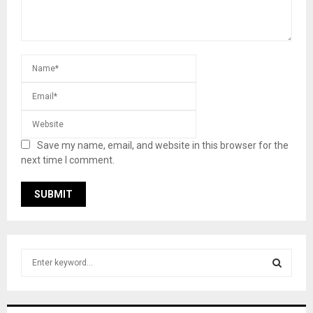
Save my name, email, and website in this browser for the
next time I comment.
S
e
a
S
r