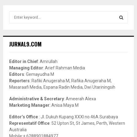
S
e
a
S
r
c
E
JURNAL9.COM
h
f
A
o
Editor in Chief
: Amrullah
r
R
Managing Editor
: Arief Rahman Media
:
Editors
: Gemayudha M
C
Reporters
: Rafiki Anugeraha M, Rafika Anugeraha M,
Masaraafi Media, Espana Radin Media, Dwi Utariningsih
H
Administrative & Secretary
: Ameerah Alexa
Marketing Manager
: Anisa Maya M
Editor’s Office
: Jl. Dukuh Kupang XXXI no.46A Surabaya
Representatif Office
: 52 Upton St, St James, Perth, Western
Australia
Mobile:+ 6288901884977