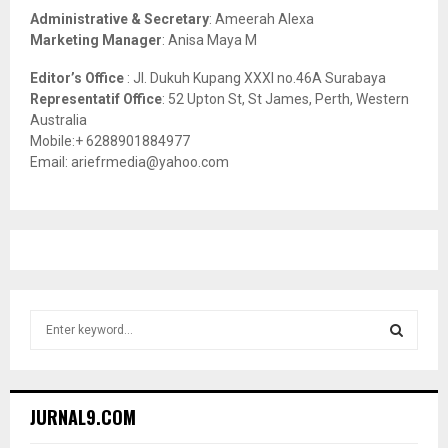
Administrative & Secretary
: Ameerah Alexa
Marketing Manager
: Anisa Maya M
Editor’s Office
: Jl. Dukuh Kupang XXXI no.46A Surabaya
Representatif Office
: 52 Upton St, St James, Perth, Western
Australia
Mobile:+ 6288901884977
Email: ariefrmedia@yahoo.com
S
e
a
S
r
c
E
JURNAL9.COM
h
f