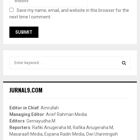
Save my name, email, and website in this browser for the
next time I comment.
S
e
a
S
r
c
E
JURNAL9.COM
h
f
A
o
Editor in Chief
: Amrullah
r
R
Managing Editor
: Arief Rahman Media
:
Editors
: Gemayudha M
C
Reporters
: Rafiki Anugeraha M, Rafika Anugeraha M,
Masaraafi Media, Espana Radin Media, Dwi Utariningsih
H