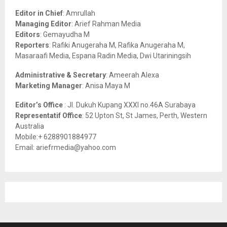
A
o
Editor in Chief
: Amrullah
r
R
Managing Editor
: Arief Rahman Media
:
Editors
: Gemayudha M
C
Reporters
: Rafiki Anugeraha M, Rafika Anugeraha M,
Masaraafi Media, Espana Radin Media, Dwi Utariningsih
H
Administrative & Secretary
: Ameerah Alexa
Marketing Manager
: Anisa Maya M
Editor’s Office
: Jl. Dukuh Kupang XXXI no.46A Surabaya
Representatif Office
: 52 Upton St, St James, Perth, Western
Australia
Mobile:+ 6288901884977
Email: ariefrmedia@yahoo.com