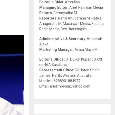
Editor in Chief
: Amrullah
r
R
Managing Editor
: Arief Rahman Media
:
Editors
: Gemayudha M
C
Reporters
: Rafiki Anugeraha M, Rafika
Anugeraha M, Masaraafi Media, Espana
H
Radin Media, Dwi Utariningsih
Administrative & Secretary
: Ameerah
Alexa
Marketing Manager
: Anisa Maya M
Editor’s Office
: Jl. Dukuh Kupang XXXI
no.46A Surabaya
Representatif Office
: 52 Upton St, St
James, Perth, Western Australia
Mobile:+ 6288901884977
Email: ariefrmedia@yahoo.com