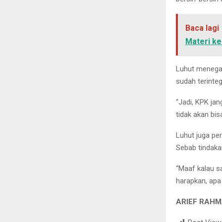
Baca lagi
Materi k
Luhut menegask
sudah terinteg
“Jadi, KPK jang
tidak akan bi
Luhut juga per
Sebab tindaka
“Maaf kalau s
harapkan, apa 
ARIEF RAHM