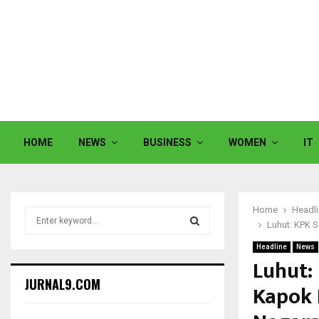
HOME
NEWS
BUSINESS
WOMEN
IT
Home
Headl
S
Luhut: KPK 
e
a
Headline
News
S
r
Luhut:
c
E
JURNAL9.COM
Kapok 
h
f
A
o