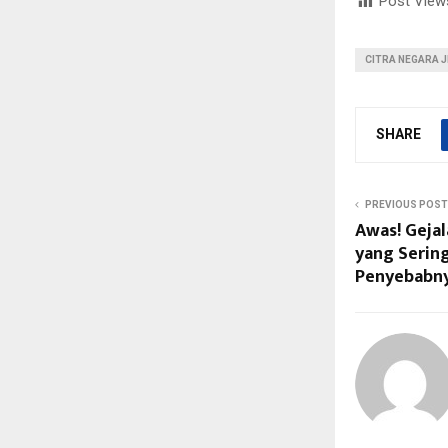
Post View
CITRA NEGARA J
SHARE
PREVIOUS POST
Awas! Gejal
yang Sering
Penyebabn