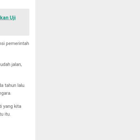
kan Uji
ansi pemerintah
sudah jalan,
a tahun lalu.
egara.
i yang kita
u itu.