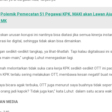
Polemik Pemecatan 51 Pegawai KPK, MAKI akan Lawan Aju
e MK
an urusan korupsi ini nantinya bisa diatasi jika semua kinerja inst
rasi ke digital, sehingga tidak akan bisa dimainkan.
an sedikit-sedikit tangkap, ya lihat-lihatlah. Tapi kalau digitalisasi ini 
sa main-main,” ungkap Luhut menegaskan lagi.
nah melontarkan tidak suka cara kerja KPK sedikit-sedikit OTT ini pad
n KPK terlalu sering melakukan OTT, membawa kesan negatif buat n
aya bicara agak terbuka, OTT juga menurut saya buahnya tidak sepert
orang jadi kapok? Tidak juga kan,” kata Luhut dalam satu acara wakt
AN MEDIA