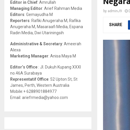
Negar
Editor in Chief
: Amrullah
r
R
Managing Editor
: Arief Rahman Media
by
adminJ9
:
Editors
: Gemayudha M
C
Reporters
: Rafiki Anugeraha M, Rafika
SHARE
Anugeraha M, Masaraafi Media, Espana
H
Radin Media, Dwi Utariningsih
Administrative & Secretary
: Ameerah
Alexa
Marketing Manager
: Anisa Maya M
Editor’s Office
: Jl. Dukuh Kupang XXXI
no.46A Surabaya
Representatif Office
: 52 Upton St, St
James, Perth, Western Australia
Mobile:+ 6288901884977
Email: ariefrmedia@yahoo.com