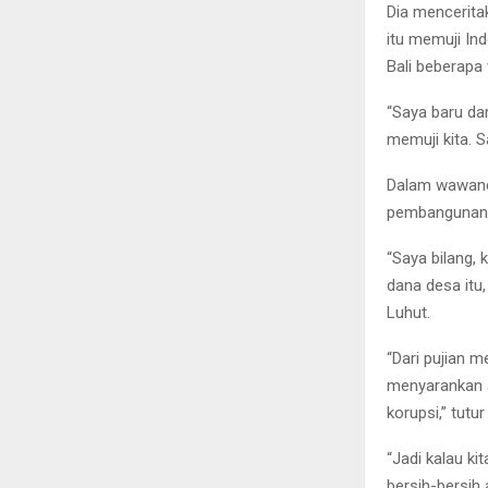
Dia mencerita
itu memuji I
Bali beberapa 
“Saya baru da
memuji kita. 
Dalam wawanca
pembangunan
“Saya bilang, k
dana desa itu,
Luhut.
“Dari pujian 
menyarankan a
korupsi,” tutur
“Jadi kalau ki
bersih-bersih 