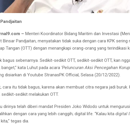
 Pandjaitan
rnal9.com –
Menteri Koordinator Bidang Maritim dan Investasi (Me
t Binsar Pandjaitan, menyatakan tidak suka dengan cara KPK sering
ap Tangan (OTT) dengan menangkapi orang-orang yang terindikasi k
k bagus sebenarnya. Sedikit-sedikit OTT, sedikit-sedikit OTT, kan ng
lek banget,” kata Luhut pada acara
‘Peluncuran Aksi Pencegahan Korup
g disiarkan di Youtube StranasPK Official, Selasa (20/12/2022).
 cara itu tidak bagus, karena akan membuat citra negara jadi buruk. 
 sedikit-sedikit melakukan OTT.
 dirinya telah diberi mandat Presiden Joko Widodo untuk mengurusi
hkan dengan cara yang lebih canggih; digital life. “Kalau kita
digital l
ita,” tegas dia.