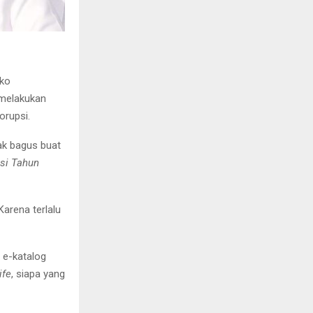
nko
 melakukan
orupsi.
gak bagus buat
si Tahun
Karena terlalu
 e-katalog
ife
, siapa yang