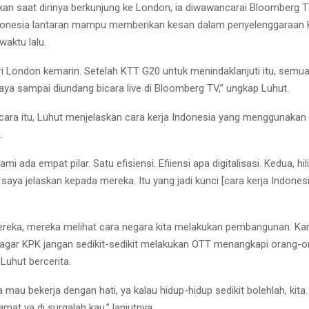
kan saat dirinya berkunjung ke London, ia diwawancarai Bloomberg 
ndonesia lantaran mampu memberikan kesan dalam penyelenggaraan 
waktu lalu.
ri London kemarin. Setelah KTT G20 untuk menindaklanjuti itu, semu
Saya sampai diundang bicara live di Bloomberg TV,” ungkap Luhut.
ra itu, Luhut menjelaskan cara kerja Indonesia yang menggunakan 
.
ami ada empat pilar. Satu efisiensi. Efiiensi apa digitalisasi. Kedua, hili
 saya jelaskan kepada mereka. Itu yang jadi kunci [cara kerja Indonesia
mereka, mereka melihat cara negara kita melakukan pembangunan. Kar
gar KPK jangan sedikit-sedikit melakukan OTT menangkapi orang-o
 Luhut bercerita.
ta mau bekerja dengan hati, ya kalau hidup-hidup sedikit bolehlah, kit
amat ya di surgalah kau,” lanjutnya.