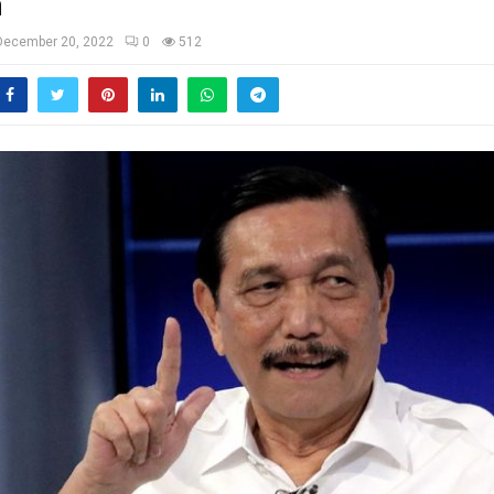
a
December 20, 2022
0
512