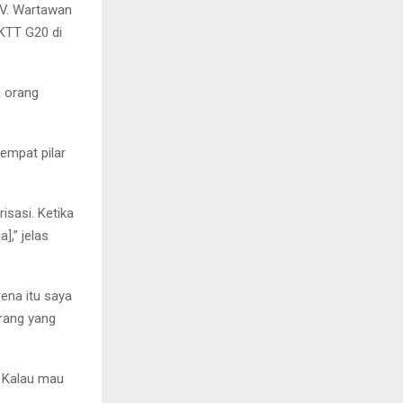
TV. Wartawan
KTT G20 di
a orang
empat pilar
risasi. Ketika
],” jelas
ena itu saya
rang yang
a. Kalau mau