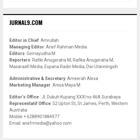
a
S
r
c
E
JURNAL9.COM
h
f
A
o
Editor in Chief
: Amrullah
r
R
Managing Editor
: Arief Rahman Media
:
Editors
: Gemayudha M
C
Reporters
: Rafiki Anugeraha M, Rafika Anugeraha M,
Masaraafi Media, Espana Radin Media, Dwi Utariningsih
H
Administrative & Secretary
: Ameerah Alexa
Marketing Manager
: Anisa Maya M
Editor’s Office
: Jl. Dukuh Kupang XXXI no.46A Surabaya
Representatif Office
: 52 Upton St, St James, Perth, Western
Australia
Mobile:+ 6288901884977
Email: ariefrmedia@yahoo.com