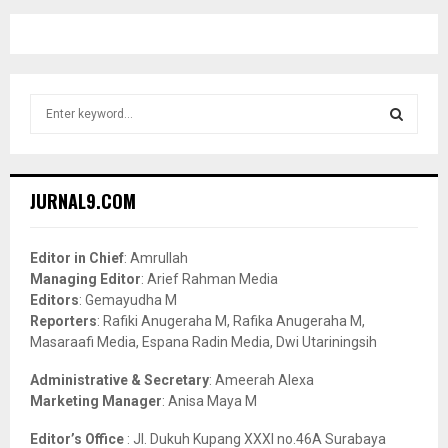
S
e
a
S
r
c
E
JURNAL9.COM
h
f
A
o
Editor in Chief
: Amrullah
r
R
Managing Editor
: Arief Rahman Media
:
Editors
: Gemayudha M
C
Reporters
: Rafiki Anugeraha M, Rafika Anugeraha M,
Masaraafi Media, Espana Radin Media, Dwi Utariningsih
H
Administrative & Secretary
: Ameerah Alexa
Marketing Manager
: Anisa Maya M
Editor’s Office
: Jl. Dukuh Kupang XXXI no.46A Surabaya