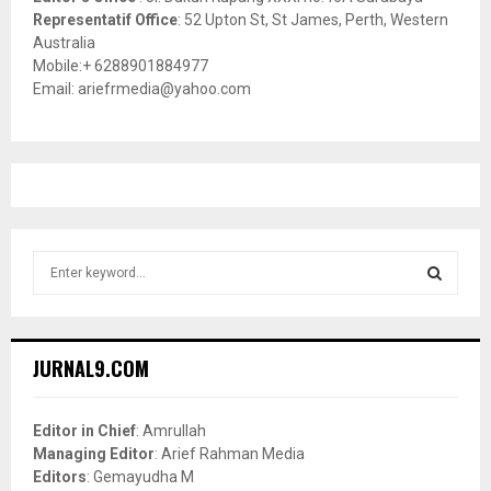
Representatif Office
: 52 Upton St, St James, Perth, Western
Australia
Mobile:+ 6288901884977
Email: ariefrmedia@yahoo.com
S
e
a
S
r
c
E
JURNAL9.COM
h
f
A
o
Editor in Chief
: Amrullah
r
R
Managing Editor
: Arief Rahman Media
:
Editors
: Gemayudha M