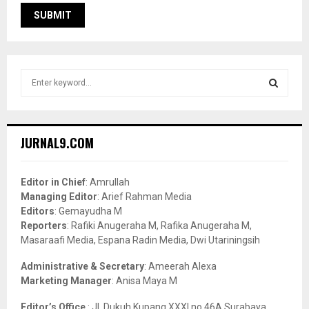
S
e
a
S
r
c
E
JURNAL9.COM
h
f
A
o
Editor in Chief
: Amrullah
r
R
Managing Editor
: Arief Rahman Media
:
Editors
: Gemayudha M
C
Reporters
: Rafiki Anugeraha M, Rafika Anugeraha M,
Masaraafi Media, Espana Radin Media, Dwi Utariningsih
H
Administrative & Secretary
: Ameerah Alexa
Marketing Manager
: Anisa Maya M
Editor’s Office
: Jl. Dukuh Kupang XXXI no.46A Surabaya