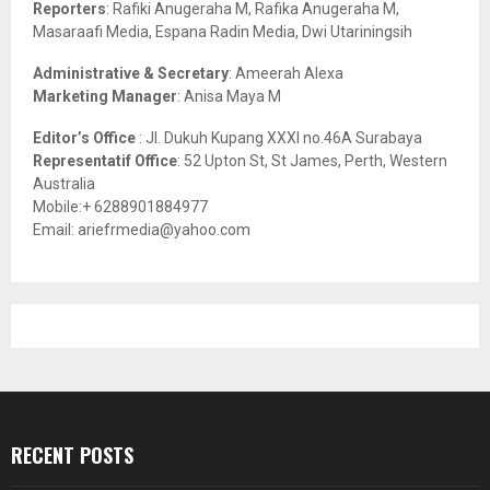
C
Reporters
: Rafiki Anugeraha M, Rafika Anugeraha M,
Masaraafi Media, Espana Radin Media, Dwi Utariningsih
H
Administrative & Secretary
: Ameerah Alexa
Marketing Manager
: Anisa Maya M
Editor’s Office
: Jl. Dukuh Kupang XXXI no.46A Surabaya
Representatif Office
: 52 Upton St, St James, Perth, Western
Australia
Mobile:+ 6288901884977
Email: ariefrmedia@yahoo.com
RECENT POSTS