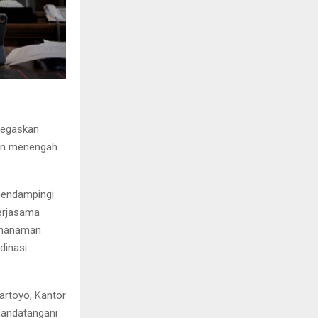
negaskan
dan menengah
mendampingi
Kerjasama
enanaman
dinasi
artoyo, Kantor
nandatangani