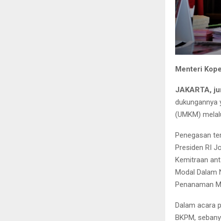
Menteri Kope
JAKARTA, ju
dukungannya y
(UMKM) melalu
Penegasan te
Presiden RI J
Kemitraan an
Modal Dalam 
Penanaman Mod
Dalam acara p
BKPM, sebanya