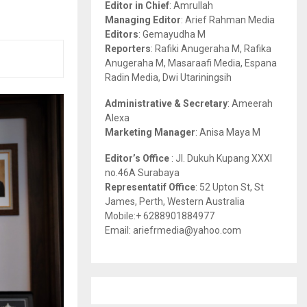
Editor in Chief
: Amrullah
r
R
Managing Editor
: Arief Rahman Media
:
Editors
: Gemayudha M
C
Reporters
: Rafiki Anugeraha M, Rafika
Anugeraha M, Masaraafi Media, Espana
H
Radin Media, Dwi Utariningsih
Administrative & Secretary
: Ameerah
Alexa
Marketing Manager
: Anisa Maya M
Editor’s Office
: Jl. Dukuh Kupang XXXI
no.46A Surabaya
Representatif Office
: 52 Upton St, St
James, Perth, Western Australia
Mobile:+ 6288901884977
Email: ariefrmedia@yahoo.com