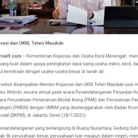
rasi dan UKM, Teten Masduki
rnal9.com
– Kementerian Koperasi dan Usaha Kecil Menengah me
ang kuat dalam upaya peningkatan daya saing usaha mikro, kecil, 
i kemitraan dengan usaha-usaha besar di tanah air.
rsebut disampaikan Menteri Koperasi dan UKM Teten Masduki usai 
oko Widodo secara virtual pada acara Penandatanganan Perjanjian 
tara Perusahaan Penanaman Modal Asing (PMA) dan Perusahaan P
Negeri (PMDN) dengan UMKM yang diselenggarakan oleh Badan Koor
al (BKPM), di Jakarta, Senin (18/1/2021).
enandatanganan yang berlangsung di Ruang Nusantara, Gedung Suh
k 56 perusahaan besar, perusahaan luar maupun dalam negeri, me