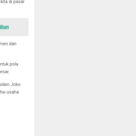
ita di pasar
liun
emen dan
entuk pola
esar.
siden Joko
aha-usaha