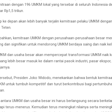
traan dengan 196 UMKM lokal yang tersebar di seluruh Indonesia de
r Rp1,5 triliun.
p ke depan akan lebih banyak terjalin kemitraan pelaku UMKM deng
 Teten.
ahkan, kemitraan UMKM dengan perusahaan-perusahaan besar mer
ing dan signifikan untuk mendorong UMKM berdaya saing dan naik kel
MKM dan usaha besar akan mempercepat transformasi UMKM naik ke
ng lebih besar masuk ke dalam rantai pasok industri, pasar ekspor, 
jarnya.
ersebut, Presiden Joko Widodo, menekankan bahwa bentuk kemitraa
KM untuk tumbuh kompetitif dan turut berkontribusi bagi pertumbu
an.
a antara UMKM dan usaha besar ini harus berlangsung secara berkelan
 tapi terus-menerus. Kemudian terus meningkat nilainya serta meningk