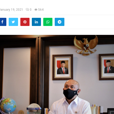
January 19, 2021
0
564