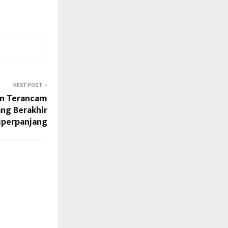
NEXT POST
an Terancam
ng Berakhir
Diperpanjang