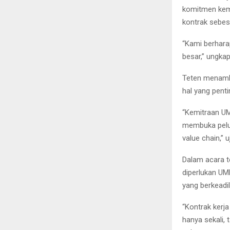
komitmen kemi
kontrak sebesa
“Kami berhara
besar,” ungkap
Teten menamb
hal yang pent
“Kemitraan U
membuka pelua
value chain,” u
Dalam acara t
diperlukan UM
yang berkeadil
“Kontrak kerj
hanya sekali,