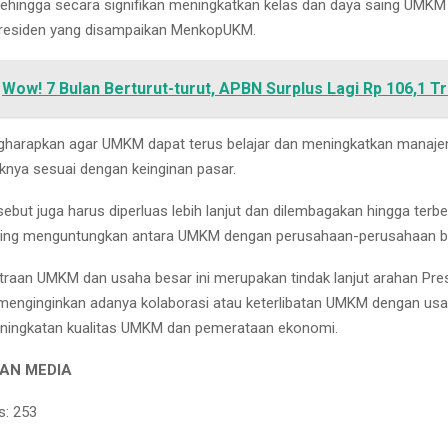
ehingga secara signifikan meningkatkan kelas dan daya saing UMKM k
 Presiden yang disampaikan MenkopUKM.
Wow! 7 Bulan Berturut-turut, APBN Surplus Lagi Rp 106,1 Tri
gharapkan agar UMKM dapat terus belajar dan meningkatkan manaj
uknya sesuai dengan keinginan pasar.
ebut juga harus diperluas lebih lanjut dan dilembagakan hingga terb
aling menguntungkan antara UMKM dengan perusahaan-perusahaan b
raan UMKM dan usaha besar ini merupakan tindak lanjut arahan Pre
menginginkan adanya kolaborasi atau keterlibatan UMKM dengan us
eningkatan kualitas UMKM dan pemerataan ekonomi.
AN MEDIA
s:
253