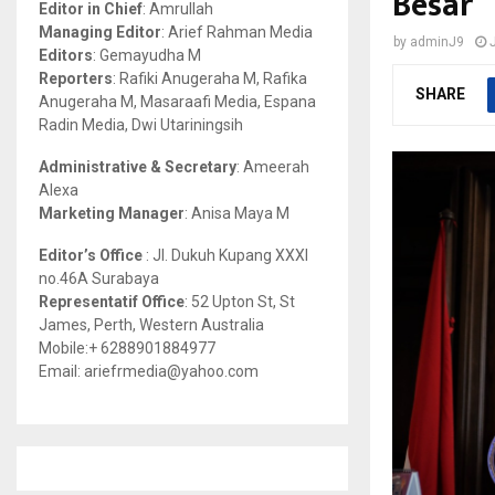
Besar
Editor in Chief
: Amrullah
r
R
Managing Editor
: Arief Rahman Media
by
adminJ9
:
Editors
: Gemayudha M
C
Reporters
: Rafiki Anugeraha M, Rafika
SHARE
Anugeraha M, Masaraafi Media, Espana
H
Radin Media, Dwi Utariningsih
Administrative & Secretary
: Ameerah
Alexa
Marketing Manager
: Anisa Maya M
Editor’s Office
: Jl. Dukuh Kupang XXXI
no.46A Surabaya
Representatif Office
: 52 Upton St, St
James, Perth, Western Australia
Mobile:+ 6288901884977
Email: ariefrmedia@yahoo.com