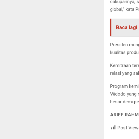
cakupannya, s
global,” kata
Baca lagi
Presiden men
kualitas prod
Kemitraan ters
relasi yang s
Program kemit
Widodo yang 
besar demi p
ARIEF RAHM
Post View