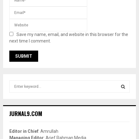
Save my name, email, and website in this browser for the
next time I comment.
S
e
a
S
r
c
E
JURNAL9.COM
h
f
A
o
Editor in Chief
: Amrullah
r
R
Managing Editor
: Arief Rahman Media