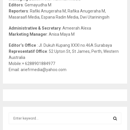
:
Editors
: Gemayudha M
C
Reporters
: Rafiki Anugeraha M, Rafika Anugeraha M,
Masaraafi Media, Espana Radin Media, Dwi Utariningsih
H
Administrative & Secretary
: Ameerah Alexa
Marketing Manager
: Anisa Maya M
Editor’s Office
: Jl. Dukuh Kupang XXXI no.46A Surabaya
Representatif Office
: 52 Upton St, St James, Perth, Western
Australia
Mobile:+ 6288901884977
Email: ariefrmedia@yahoo.com
S
e
a