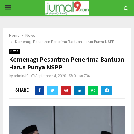
PRIMARY
MENU
Home
News
Kemenag: Pesantren Penerima Bantuan Harus Punya NSPP
News
Kemenag: Pesantren Penerima Bantuan
Harus Punya NSPP
by
adminJ9
September 4, 2020
0
736
SHARE