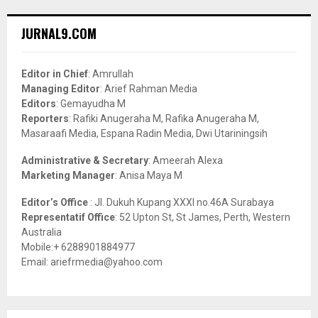
S
r
c
E
JURNAL9.COM
h
f
A
o
Editor in Chief
: Amrullah
r
R
Managing Editor
: Arief Rahman Media
:
Editors
: Gemayudha M
C
Reporters
: Rafiki Anugeraha M, Rafika Anugeraha M,
Masaraafi Media, Espana Radin Media, Dwi Utariningsih
H
Administrative & Secretary
: Ameerah Alexa
Marketing Manager
: Anisa Maya M
Editor’s Office
: Jl. Dukuh Kupang XXXI no.46A Surabaya
Representatif Office
: 52 Upton St, St James, Perth, Western
Australia
Mobile:+ 6288901884977
Email: ariefrmedia@yahoo.com