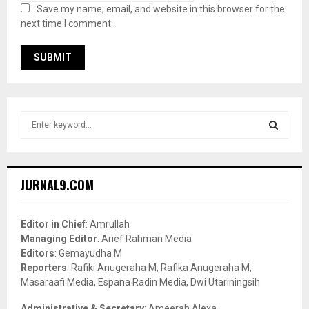
Save my name, email, and website in this browser for the
next time I comment.
S
e
a
S
r
c
E
JURNAL9.COM
h
f
A
o
Editor in Chief
: Amrullah
r
R
Managing Editor
: Arief Rahman Media
:
Editors
: Gemayudha M
C
Reporters
: Rafiki Anugeraha M, Rafika Anugeraha M,
Masaraafi Media, Espana Radin Media, Dwi Utariningsih
H
Administrative & Secretary
: Ameerah Alexa