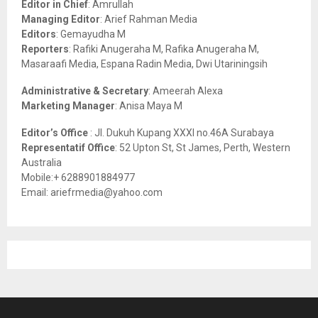
Editor in Chief
: Amrullah
r
R
Managing Editor
: Arief Rahman Media
:
Editors
: Gemayudha M
C
Reporters
: Rafiki Anugeraha M, Rafika Anugeraha M,
Masaraafi Media, Espana Radin Media, Dwi Utariningsih
H
Administrative & Secretary
: Ameerah Alexa
Marketing Manager
: Anisa Maya M
Editor’s Office
: Jl. Dukuh Kupang XXXI no.46A Surabaya
Representatif Office
: 52 Upton St, St James, Perth, Western
Australia
Mobile:+ 6288901884977
Email: ariefrmedia@yahoo.com