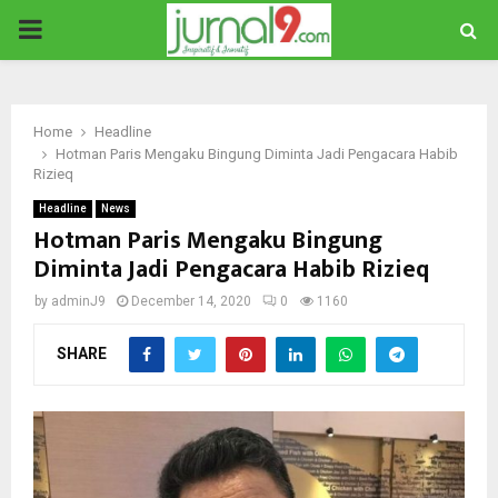
PRIMARY
MENU
Home
Headline
Hotman Paris Mengaku Bingung Diminta Jadi Pengacara Habib
Rizieq
Headline
News
Hotman Paris Mengaku Bingung
Diminta Jadi Pengacara Habib Rizieq
by
adminJ9
December 14, 2020
0
1160
SHARE