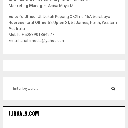
Marketing Manager
: Anisa Maya M
Editor’s Office
: Jl. Dukuh Kupang XXXI no.46A Surabaya
Representatif Office
: 52 Upton St, St James, Perth, Western
Australia
Mobile:+ 6288901884977
Email: ariefrmedia@yahoo.com
S
e
a
S
r
c
E
JURNAL9.COM
h
f
A
o