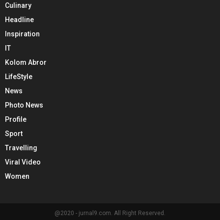
Culinary
Headline
Inspiration
IT
Kolom Abror
LifeStyle
News
Photo News
Profile
Sport
Travelling
Viral Video
Women
@2020 - jurnal9.com. All Right Reserved.