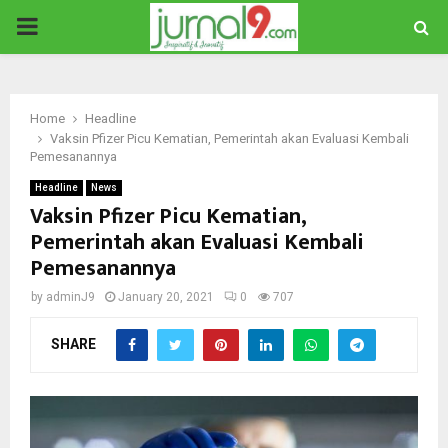
PRIMARY
MENU
Home
Headline
Vaksin Pfizer Picu Kematian, Pemerintah akan Evaluasi Kembali
Pemesanannya
Headline
News
Vaksin Pfizer Picu Kematian,
Pemerintah akan Evaluasi Kembali
Pemesanannya
by
adminJ9
January 20, 2021
0
707
SHARE