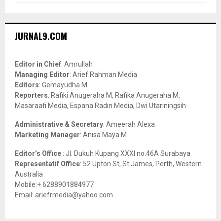
a
S
r
c
E
JURNAL9.COM
h
f
A
o
Editor in Chief
: Amrullah
r
R
Managing Editor
: Arief Rahman Media
:
Editors
: Gemayudha M
C
Reporters
: Rafiki Anugeraha M, Rafika Anugeraha M,
Masaraafi Media, Espana Radin Media, Dwi Utariningsih
H
Administrative & Secretary
: Ameerah Alexa
Marketing Manager
: Anisa Maya M
Editor’s Office
: Jl. Dukuh Kupang XXXI no.46A Surabaya
Representatif Office
: 52 Upton St, St James, Perth, Western
Australia
Mobile:+ 6288901884977
Email: ariefrmedia@yahoo.com