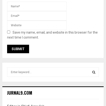
Save my name, email, and website in this browser for the
next time I comment.
S
e
a
S
r
c
E
JURNAL9.COM
h
f
A
o