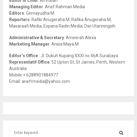
Editor in Chief
: Amrullah
r
R
Managing Editor
: Arief Rahman Media
:
Editors
: Gemayudha M
C
Reporters
: Rafiki Anugeraha M, Rafika Anugeraha M,
Masaraafi Media, Espana Radin Media, Dwi Utariningsih
H
Administrative & Secretary
: Ameerah Alexa
Marketing Manager
: Anisa Maya M
Editor’s Office
: Jl. Dukuh Kupang XXXI no.46A Surabaya
Representatif Office
: 52 Upton St, St James, Perth, Western
Australia
Mobile:+ 6288901884977
Email: ariefrmedia@yahoo.com
S
e