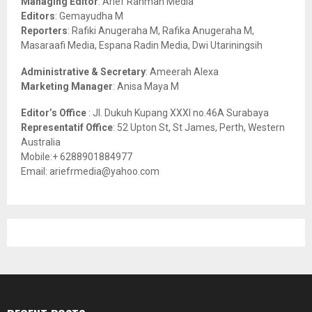
Managing Editor
: Arief Rahman Media
:
Editors
: Gemayudha M
C
Reporters
: Rafiki Anugeraha M, Rafika Anugeraha M,
Masaraafi Media, Espana Radin Media, Dwi Utariningsih
H
Administrative & Secretary
: Ameerah Alexa
Marketing Manager
: Anisa Maya M
Editor’s Office
: Jl. Dukuh Kupang XXXI no.46A Surabaya
Representatif Office
: 52 Upton St, St James, Perth, Western
Australia
Mobile:+ 6288901884977
Email: ariefrmedia@yahoo.com