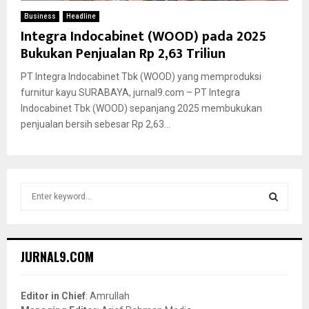
Business
Headline
Integra Indocabinet (WOOD) pada 2025
Bukukan Penjualan Rp 2,63 Triliun
PT Integra Indocabinet Tbk (WOOD) yang memproduksi
furnitur kayu SURABAYA, jurnal9.com – PT Integra
Indocabinet Tbk (WOOD) sepanjang 2025 membukukan
penjualan bersih sebesar Rp 2,63...
S
e
a
S
r
c
E
JURNAL9.COM
h
f
A
o
Editor in Chief
: Amrullah
r
R