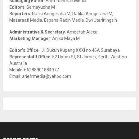
Managing Editor
: Arief Rahman Media
:
Editors
: Gemayudha M
C
Reporters
: Rafiki Anugeraha M, Rafika Anugeraha M,
Masaraafi Media, Espana Radin Media, Dwi Utariningsih
H
Administrative & Secretary
: Ameerah Alexa
Marketing Manager
: Anisa Maya M
Editor’s Office
: Jl. Dukuh Kupang XXXI no.46A Surabaya
Representatif Office
: 52 Upton St, St James, Perth, Western
Australia
Mobile:+ 6288901884977
Email: ariefrmedia@yahoo.com