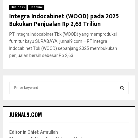
Business
Headline
Integra Indocabinet (WOOD) pada 2025
Bukukan Penjualan Rp 2,63 Triliun
PT Integra Indocabinet Tbk (WOOD) yang memproduksi
furnitur kayu SURABAYA, jurnal9.com – PT Integra
Indocabinet Tbk (WOOD) sepanjang 2025 membukukan
penjualan bersih sebesar Rp 2,63...
S
e
a
S
r
c
E
JURNAL9.COM
h
f
A
o
Editor in Chief
: Amrullah
r
R