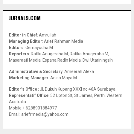
a
S
r
c
E
JURNAL9.COM
h
f
A
o
Editor in Chief
: Amrullah
r
R
Managing Editor
: Arief Rahman Media
:
Editors
: Gemayudha M
C
Reporters
: Rafiki Anugeraha M, Rafika Anugeraha M,
Masaraafi Media, Espana Radin Media, Dwi Utariningsih
H
Administrative & Secretary
: Ameerah Alexa
Marketing Manager
: Anisa Maya M
Editor’s Office
: Jl. Dukuh Kupang XXXI no.46A Surabaya
Representatif Office
: 52 Upton St, St James, Perth, Western
Australia
Mobile:+ 6288901884977
Email: ariefrmedia@yahoo.com