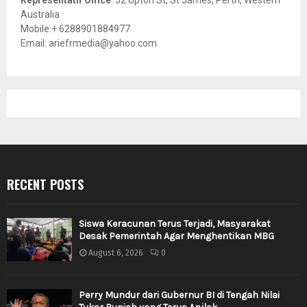
Representatif Office
: 52 Upton St, St James, Perth, Western
Australia
Mobile:+ 6288901884977
Email: ariefrmedia@yahoo.com
RECENT POSTS
Siswa Keracunan Terus Terjadi, Masyarakat
Desak Pemerintah Agar Menghentikan MBG
August 6, 2026
0
Perry Mundur dari Gubernur BI di Tengah Nilai