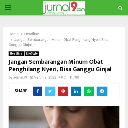
PRIMARY
MENU
Home
Headline
Jangan Sembarangan Minum Obat Penghilang Nyeri, Bisa
Ganggu Ginjal
Headline
LifeStyle
Jangan Sembarangan Minum Obat
Penghilang Nyeri, Bisa Ganggu Ginjal
by
adminJ9
March 9, 2022
0
780
SHARE