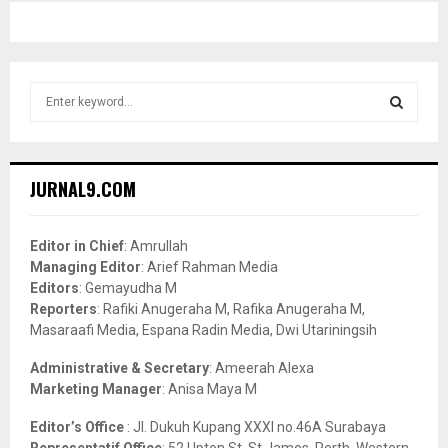
S
e
a
S
r
c
E
JURNAL9.COM
h
f
A
o
Editor in Chief
: Amrullah
r
R
Managing Editor
: Arief Rahman Media
:
Editors
: Gemayudha M
C
Reporters
: Rafiki Anugeraha M, Rafika Anugeraha M,
Masaraafi Media, Espana Radin Media, Dwi Utariningsih
H
Administrative & Secretary
: Ameerah Alexa
Marketing Manager
: Anisa Maya M
Editor’s Office
: Jl. Dukuh Kupang XXXI no.46A Surabaya