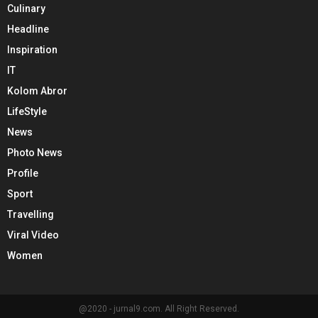
Culinary
Headline
Inspiration
IT
Kolom Abror
LifeStyle
News
Photo News
Profile
Sport
Travelling
Viral Video
Women
@2020 - jurnal9.com. All Right Reserved.