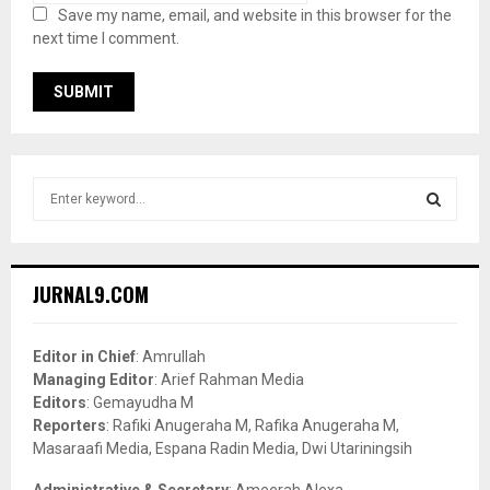
Save my name, email, and website in this browser for the
next time I comment.
S
e
a
S
r
c
E
JURNAL9.COM
h
f
A
o
Editor in Chief
: Amrullah
r
R
Managing Editor
: Arief Rahman Media
:
Editors
: Gemayudha M
C
Reporters
: Rafiki Anugeraha M, Rafika Anugeraha M,
Masaraafi Media, Espana Radin Media, Dwi Utariningsih
H