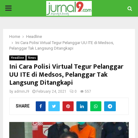
PRIMARY
MENU
Home
Headline
Ini Cara Polisi Virtual Tegur Pelanggar UU ITE di Medsos,
Pelanggar Tak Langsung Ditangkapi
Headline
News
Ini Cara Polisi Virtual Tegur Pelanggar
UU ITE di Medsos, Pelanggar Tak
Langsung Ditangkapi
by
adminJ9
February 24, 2021
0
557
SHARE