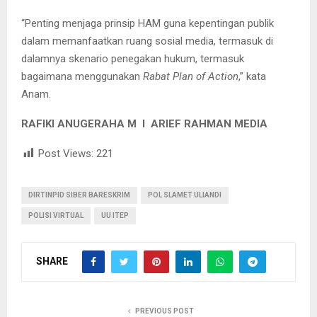
“Penting menjaga prinsip HAM guna kepentingan publik
dalam memanfaatkan ruang sosial media, termasuk di
dalamnya skenario penegakan hukum, termasuk
bagaimana menggunakan
Rabat Plan of Action
,” kata
Anam.
RAFIKI ANUGERAHA M I ARIEF RAHMAN MEDIA
Post Views:
221
DIRTINPID SIBER BARESKRIM
POL SLAMET ULIANDI
POLISI VIRTUAL
UU ITEP
SHARE
PREVIOUS POST