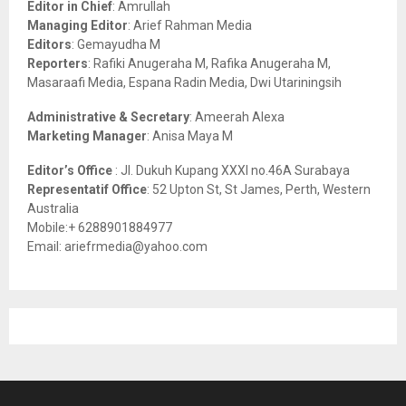
o
Editor in Chief
: Amrullah
r
R
Managing Editor
: Arief Rahman Media
:
Editors
: Gemayudha M
C
Reporters
: Rafiki Anugeraha M, Rafika Anugeraha M,
Masaraafi Media, Espana Radin Media, Dwi Utariningsih
H
Administrative & Secretary
: Ameerah Alexa
Marketing Manager
: Anisa Maya M
Editor’s Office
: Jl. Dukuh Kupang XXXI no.46A Surabaya
Representatif Office
: 52 Upton St, St James, Perth, Western
Australia
Mobile:+ 6288901884977
Email: ariefrmedia@yahoo.com