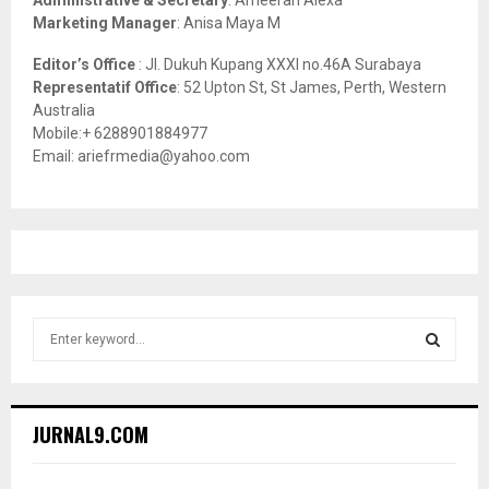
Administrative & Secretary
: Ameerah Alexa
Marketing Manager
: Anisa Maya M
Editor’s Office
: Jl. Dukuh Kupang XXXI no.46A Surabaya
Representatif Office
: 52 Upton St, St James, Perth, Western
Australia
Mobile:+ 6288901884977
Email: ariefrmedia@yahoo.com
S
e
a
S
r
c
E
JURNAL9.COM
h
f
A