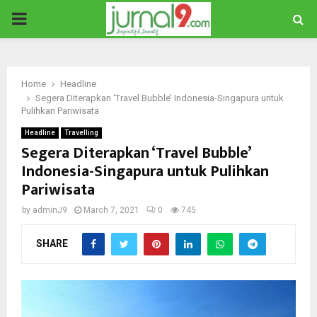
PRIMARY
MENU
Home
Headline
Segera Diterapkan ‘Travel Bubble’ Indonesia-Singapura untuk
Pulihkan Pariwisata
Headline
Travelling
Segera Diterapkan ‘Travel Bubble’
Indonesia-Singapura untuk Pulihkan
Pariwisata
by
adminJ9
March 7, 2021
0
745
SHARE