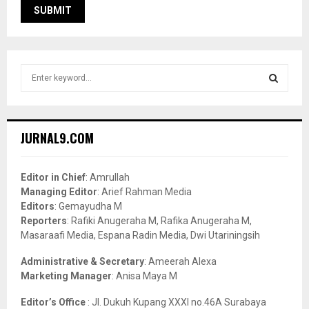
S
e
a
S
r
c
E
JURNAL9.COM
h
f
A
o
Editor in Chief
: Amrullah
r
R
Managing Editor
: Arief Rahman Media
:
Editors
: Gemayudha M
C
Reporters
: Rafiki Anugeraha M, Rafika Anugeraha M,
Masaraafi Media, Espana Radin Media, Dwi Utariningsih
H
Administrative & Secretary
: Ameerah Alexa
Marketing Manager
: Anisa Maya M
Editor’s Office
: Jl. Dukuh Kupang XXXI no.46A Surabaya