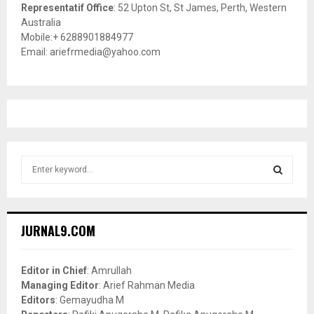
Representatif Office
: 52 Upton St, St James, Perth, Western
Australia
Mobile:+ 6288901884977
Email: ariefrmedia@yahoo.com
S
e
a
S
r
c
E
JURNAL9.COM
h
f
A
o
Editor in Chief
: Amrullah
r
R
Managing Editor
: Arief Rahman Media
:
Editors
: Gemayudha M
C