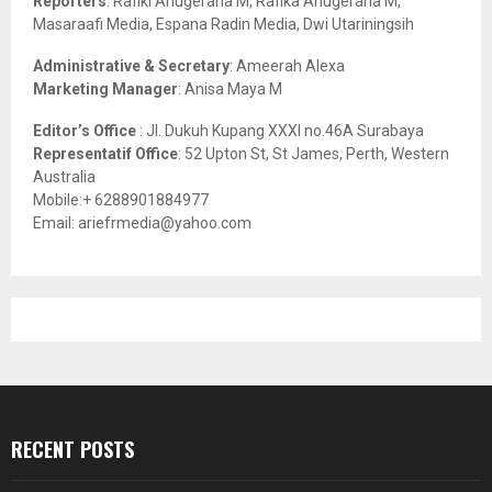
Reporters
: Rafiki Anugeraha M, Rafika Anugeraha M,
Masaraafi Media, Espana Radin Media, Dwi Utariningsih
H
Administrative & Secretary
: Ameerah Alexa
Marketing Manager
: Anisa Maya M
Editor’s Office
: Jl. Dukuh Kupang XXXI no.46A Surabaya
Representatif Office
: 52 Upton St, St James, Perth, Western
Australia
Mobile:+ 6288901884977
Email: ariefrmedia@yahoo.com
RECENT POSTS