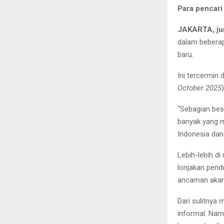
Para pencari
JAKARTA, ju
dalam beberap
baru.
Ini tercermin 
October 2025
“Sebagian bes
banyak yang m
Indonesia dan
Lebih-lebih di
lonjakan pend
ancaman akan
Dari sulitnya 
informal. Na