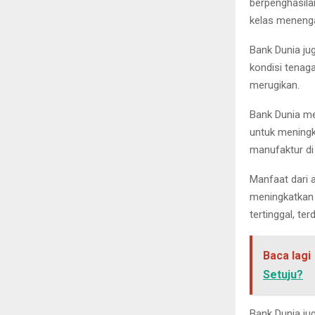
berpenghasila
kelas meneng
Bank Dunia ju
kondisi tenag
merugikan.
Bank Dunia me
untuk meningk
manufaktur di 
Manfaat dari 
meningkatkan 
tertinggal, te
Baca lagi
Setuju?
Bank Dunia j