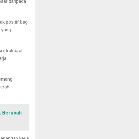
esar daripada
k positif bagi
k yang
 struktural
erja
memang
aerah
k Berubah
lapangan kerja