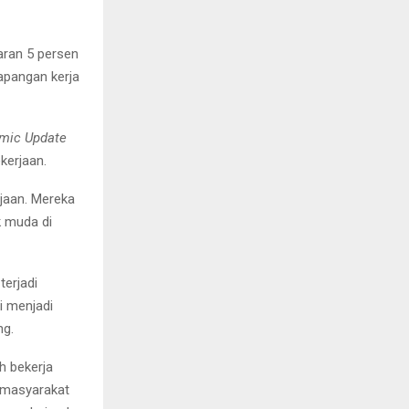
aran 5 persen
apangan kerja
omic Update
kerjaan.
rjaan. Mereka
k muda di
terjadi
i menjadi
ng.
h bekerja
 masyarakat