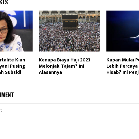
STS
talite Kian
Kenapa Biaya Haji 2023
Kapan Mulai P
lyani Pusing
Melonjak Tajam? Ini
Lebih Percaya
h Subsidi
Alasannya
Hisab? Ini Pen
MMENT