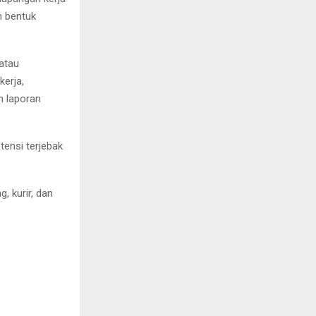
m bentuk
 atau
erja,
m laporan
ensi terjebak
, kurir, dan