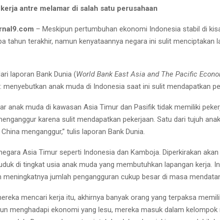
 kerja antre melamar di salah satu perusahaan
rnal9.com
– Meskipun pertumbuhan ekonomi Indonesia stabil di kis
a tahun terakhir, namun kenyataannya negara ini sulit menciptakan l
dari laporan Bank Dunia (
World Bank East Asia and The Pacific Econ
): menyebutkan anak muda di Indonesia saat ini sulit mendapatkan pe
ar anak muda di kawasan Asia Timur dan Pasifik tidak memiliki peke
enganggur karena sulit mendapatkan pekerjaan. Satu dari tujuh ana
 China menganggur,” tulis laporan Bank Dunia.
 negara Asia Timur seperti Indonesia dan Kamboja. Diperkirakan akan 
uduk di tingkat usia anak muda yang membutuhkan lapangan kerja. In
 meningkatnya jumlah pengangguran cukup besar di masa mendata
mereka mencari kerja itu, akhirnya banyak orang yang terpaksa memili
mun menghadapi ekonomi yang lesu, mereka masuk dalam kelompok