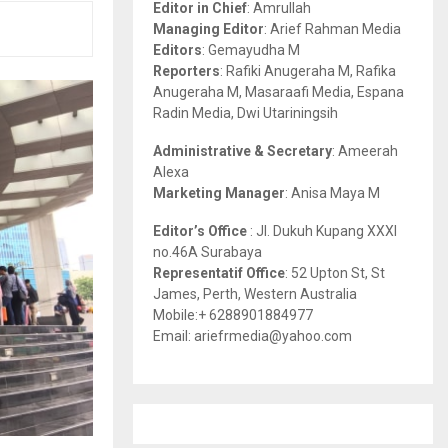
Editor in Chief
: Amrullah
r
R
Managing Editor
: Arief Rahman Media
:
Editors
: Gemayudha M
C
Reporters
: Rafiki Anugeraha M, Rafika
Anugeraha M, Masaraafi Media, Espana
H
Radin Media, Dwi Utariningsih
Administrative & Secretary
: Ameerah
Alexa
Marketing Manager
: Anisa Maya M
Editor’s Office
: Jl. Dukuh Kupang XXXI
no.46A Surabaya
Representatif Office
: 52 Upton St, St
James, Perth, Western Australia
Mobile:+ 6288901884977
Email: ariefrmedia@yahoo.com