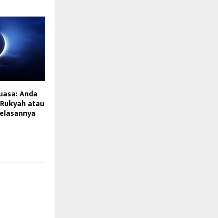
uasa: Anda
 Rukyah atau
jelasannya