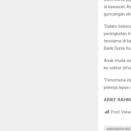
di kawasan As
guncangan eks
“Dalam bebera
peningkatan h
terutama di k
Bank Dunia itu
Anak muda sem
ke sektor info
“Fenomena ini 
pekerja lepas 
ARIEF RAH
Post View
ANAK MUDA IND