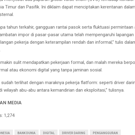
ia Timur dan Pasifik. Ini diklaim dapat menciptakan kerentanan dala
ternal.
pa tahun terkahir, gangguan rantai pasok serta fluktuasi permintaan
ambatan impor di pasar-pasar utama telah mempengaruhi lapangan k
alangan pekerja dengan keterampilan rendah dan informal,” tulis dala
.
akin sulit mendapatkan pekerjaan formal, dan malah mereka berpot
rmal atau ekonomi digital yang tanpa jaminan sosial.
sudah terlihat dengan maraknya pekerja flatform: seperti driver daring
di wilayah abu-abu antara kemandirian dan eksploitasi,” tulisnya.
MAN MEDIA
s:
1,274
ONESIA
BANK DUNIA
DIGITAL
DRIVER DARING
PENGANGGURAN