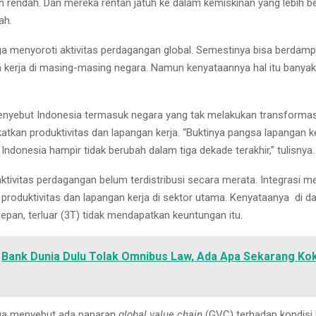
n rendah. Dan mereka rentan jatuh ke dalam kemiskinan yang lebih b
ah.
ga menyoroti aktivitas perdagangan global. Semestinya bisa berdampa
a kerja di masing-masing negara. Namun kenyataannya hal itu banya
nyebut Indonesia termasuk negara yang tak melakukan transformasi
atkan produktivitas dan lapangan kerja. “Buktinya pangsa lapangan k
Indonesia hampir tidak berubah dalam tiga dekade terakhir,” tulisnya.
aktivitas perdagangan belum terdistribusi secara merata. Integrasi 
produktivitas dan lapangan kerja di sektor utama. Kenyataanya di d
rdepan, terluar (3T) tidak mendapatkan keuntungan itu.
Bank Dunia Dulu Tolak Omnibus Law, Ada Apa Sekarang Ko
uga menyebut ada paparan
global value chain
(GVC) terhadap kondisi 