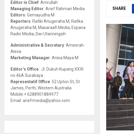
Editor in Chief
: Amrullah
r
R
SHARE
Managing Editor
: Arief Rahman Media
:
Editors
: Gemayudha M
C
Reporters
: Rafiki Anugeraha M, Rafika
Anugeraha M, Masaraafi Media, Espana
H
Radin Media, Dwi Utariningsih
Administrative & Secretary
: Ameerah
Alexa
Marketing Manager
: Anisa Maya M
Editor’s Office
: Jl. Dukuh Kupang XXXI
no.46A Surabaya
Representatif Office
: 52 Upton St, St
James, Perth, Western Australia
Mobile:+ 6288901884977
Email: ariefrmedia@yahoo.com