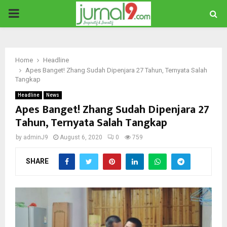
PRIMARY
MENU
Home
Headline
Apes Banget! Zhang Sudah Dipenjara 27 Tahun, Ternyata Salah
Tangkap
Headline
News
Apes Banget! Zhang Sudah Dipenjara 27
Tahun, Ternyata Salah Tangkap
by
adminJ9
August 6, 2020
0
759
SHARE