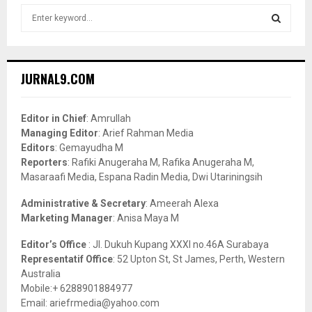
S
e
a
S
r
c
E
JURNAL9.COM
h
f
A
o
Editor in Chief
: Amrullah
r
R
Managing Editor
: Arief Rahman Media
:
Editors
: Gemayudha M
C
Reporters
: Rafiki Anugeraha M, Rafika Anugeraha M,
Masaraafi Media, Espana Radin Media, Dwi Utariningsih
H
Administrative & Secretary
: Ameerah Alexa
Marketing Manager
: Anisa Maya M
Editor’s Office
: Jl. Dukuh Kupang XXXI no.46A Surabaya
Representatif Office
: 52 Upton St, St James, Perth, Western
Australia
Mobile:+ 6288901884977
Email: ariefrmedia@yahoo.com