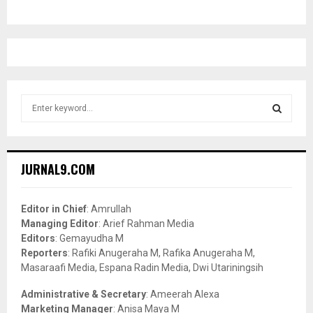
S
e
a
S
r
c
E
JURNAL9.COM
h
f
A
o
Editor in Chief
: Amrullah
r
R
Managing Editor
: Arief Rahman Media
:
Editors
: Gemayudha M
C
Reporters
: Rafiki Anugeraha M, Rafika Anugeraha M,
Masaraafi Media, Espana Radin Media, Dwi Utariningsih
H
Administrative & Secretary
: Ameerah Alexa
Marketing Manager
: Anisa Maya M