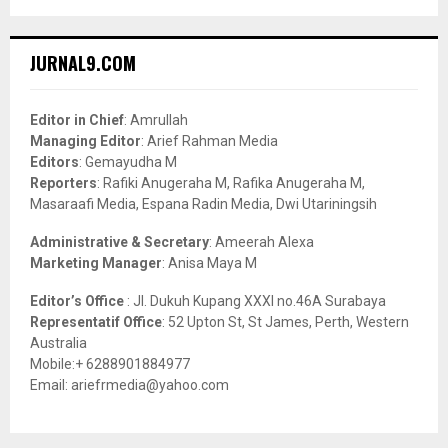
a
S
r
c
E
JURNAL9.COM
h
f
A
o
Editor in Chief
: Amrullah
r
R
Managing Editor
: Arief Rahman Media
:
Editors
: Gemayudha M
C
Reporters
: Rafiki Anugeraha M, Rafika Anugeraha M,
Masaraafi Media, Espana Radin Media, Dwi Utariningsih
H
Administrative & Secretary
: Ameerah Alexa
Marketing Manager
: Anisa Maya M
Editor’s Office
: Jl. Dukuh Kupang XXXI no.46A Surabaya
Representatif Office
: 52 Upton St, St James, Perth, Western
Australia
Mobile:+ 6288901884977
Email: ariefrmedia@yahoo.com