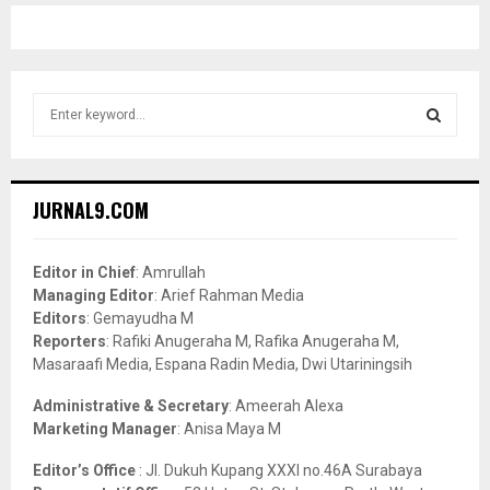
S
e
a
S
r
c
E
JURNAL9.COM
h
f
A
o
Editor in Chief
: Amrullah
r
R
Managing Editor
: Arief Rahman Media
:
Editors
: Gemayudha M
C
Reporters
: Rafiki Anugeraha M, Rafika Anugeraha M,
Masaraafi Media, Espana Radin Media, Dwi Utariningsih
H
Administrative & Secretary
: Ameerah Alexa
Marketing Manager
: Anisa Maya M
Editor’s Office
: Jl. Dukuh Kupang XXXI no.46A Surabaya