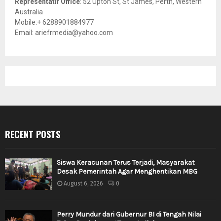
Representatif Office
: 52 Upton St, St James, Perth, Western
Australia
Mobile:+ 6288901884977
Email: ariefrmedia@yahoo.com
RECENT POSTS
Siswa Keracunan Terus Terjadi, Masyarakat
Desak Pemerintah Agar Menghentikan MBG
August 6, 2026
0
Perry Mundur dari Gubernur BI di Tengah Nilai