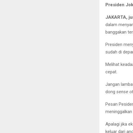
Presiden Jo
JAKARTA, ju
dalam menyamp
banggakan ter
Presiden meny
sudah di depa
Melihat keada
cepat.
Jangan lambat
dong
sense of
Pesan Pesiden
meninggalka
Apalagi jika 
keluar dari a