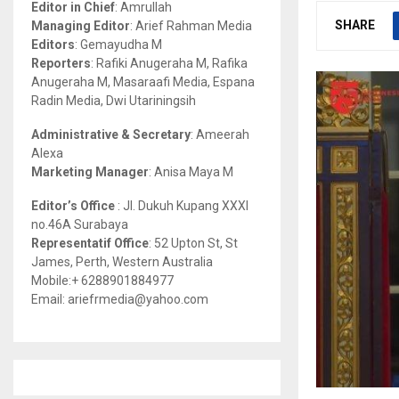
Editor in Chief
: Amrullah
r
R
SHARE
Managing Editor
: Arief Rahman Media
:
Editors
: Gemayudha M
C
Reporters
: Rafiki Anugeraha M, Rafika
Anugeraha M, Masaraafi Media, Espana
H
Radin Media, Dwi Utariningsih
Administrative & Secretary
: Ameerah
Alexa
Marketing Manager
: Anisa Maya M
Editor’s Office
: Jl. Dukuh Kupang XXXI
no.46A Surabaya
Representatif Office
: 52 Upton St, St
James, Perth, Western Australia
Mobile:+ 6288901884977
Email: ariefrmedia@yahoo.com