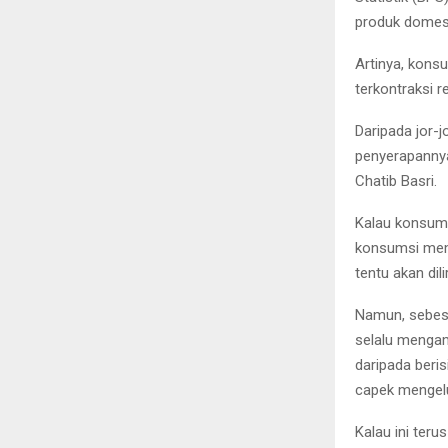
produk domesti
Artinya, kon
terkontraksi 
Daripada jor-j
penyerapann
Chatib Basri.
Kalau konsumsi
konsumsi memb
tentu akan dil
Namun, sebesa
selalu mengam
daripada beri
capek mengelu
Kalau ini teru