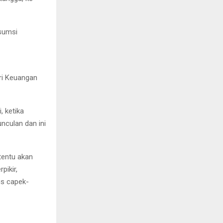
sumsi
ri Keuangan
, ketika
nculan dan ini
tentu akan
pikir,
us capek-