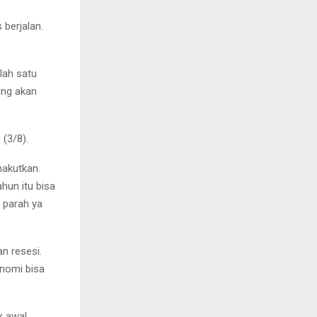
 berjalan.
lah satu
ang akan
 (3/8).
akutkan.
ahun itu bisa
 parah ya
n resesi.
nomi bisa
k awal