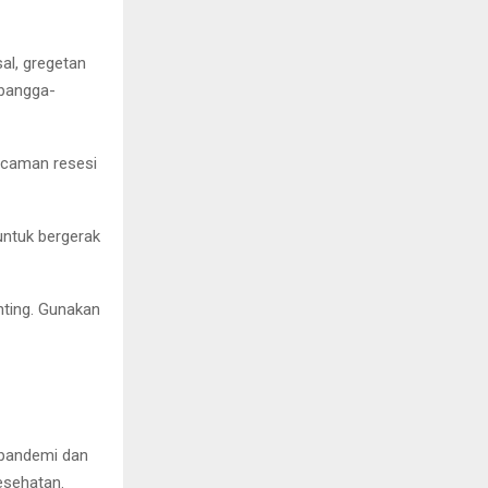
al, gregetan
ibangga-
ncaman resesi
untuk bergerak
nting. Gunakan
 pandemi dan
esehatan.