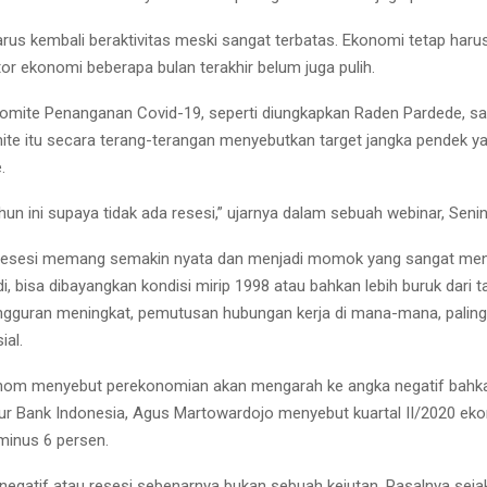
rus kembali beraktivitas meski sangat terbatas. Ekonomi tetap harus
tor ekonomi beberapa bulan terakhir belum juga pulih.
omite Penanganan Covid-19, seperti diungkapkan Raden Pardede, sa
mite itu secara terang-terangan menyebutkan target jangka pendek y
.
ahun ini supaya tidak ada resesi,” ujarnya dalam sebuah webinar, Senin
 resesi memang semakin nyata dan menjadi momok yang sangat men
adi, bisa dibayangkan kondisi mirip 1998 atau bahkan lebih buruk dari t
angguran meningkat, pemutusan hubungan kerja di mana-mana, paling
ial.
nom menyebut perekonomian akan mengarah ke angka negatif bahka
r Bank Indonesia, Agus Martowardojo menyebut kuartal II/2020 eko
inus 6 persen.
egatif atau resesi sebenarnya bukan sebuah kejutan. Pasalnya seja