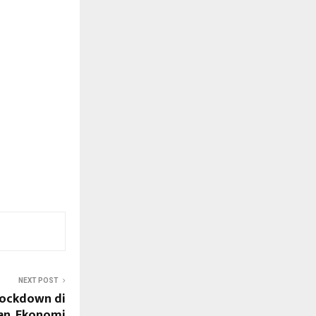
NEXT POST
Lockdown di
an, Ekonomi