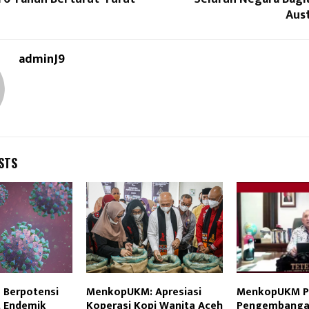
Aust
adminJ9
STS
 Berpotensi
MenkopUKM: Apresiasi
MenkopUKM Pr
t Endemik
Koperasi Kopi Wanita Aceh
Pengembanga