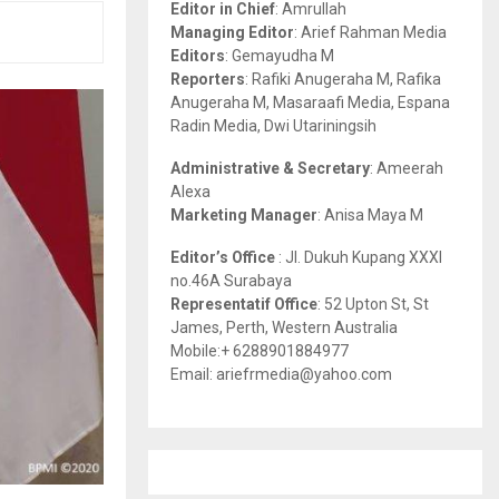
Editor in Chief
: Amrullah
r
R
Managing Editor
: Arief Rahman Media
:
Editors
: Gemayudha M
C
Reporters
: Rafiki Anugeraha M, Rafika
Anugeraha M, Masaraafi Media, Espana
H
Radin Media, Dwi Utariningsih
Administrative & Secretary
: Ameerah
Alexa
Marketing Manager
: Anisa Maya M
Editor’s Office
: Jl. Dukuh Kupang XXXI
no.46A Surabaya
Representatif Office
: 52 Upton St, St
James, Perth, Western Australia
Mobile:+ 6288901884977
Email: ariefrmedia@yahoo.com