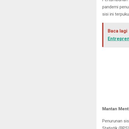
pandemi penuru
sisi ini terpu
Baca lagi
Entrepre
Mantan Ment
Penurunan sis
Statistik (BP