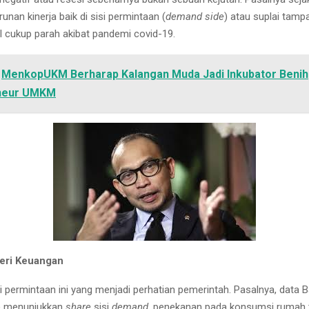
nan kinerja baik di sisi permintaan (
demand side
) atau suplai tamp
kul cukup parah akibat pandemi covid-19.
MenkopUKM Berharap Kalangan Muda Jadi Inkubator Benih
neur UMKM
eri Keuangan
i permintaan ini yang menjadi perhatian pemerintah. Pasalnya, data 
S) menunjukkan
share
sisi
demand
, penekanan pada konsumsi rumah 