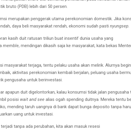
k bruto (PDB) lebih dari 50 persen.
sumsi merupakan penggerak utama perekonomian domestik. Jika kon
rendah, daya beli masyarakat rendah, ekonomi sudah pasti
nyungsep.
oran kasih duit ratusan triliun buat insentif dunia usaha yang
ya
memble
, mendingan dikasih saja ke masyarakat, kata bekas Mente
 masyarakat terjaga, tentu pelaku usaha akan melirik. Alurnya begini
aik, aktivitas perekonomian kembali berjalan, peluang usaha bermu
irik pengusaha untuk berinvestasi.
r apapun duit digelontorkan, kalau konsumsi tidak jalan pengusaha 
bil posisi
wait and see
alias ogah spending duitnya. Mereka tentu ber
siko, mending taruh uangnya di bank dapat bunga deposito tanpa har
arkan uang untuk investasi.
s terjadi tanpa ada perubahan, kita akan masuk resesi