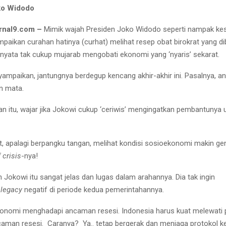
ko Widodo
rnal9.com –
Mimik wajah Presiden Joko Widodo seperti nampak kes
aikan curahan hatinya (curhat) melihat resep obat birokrat yang d
nyata tak cukup mujarab mengobati ekonomi yang ‘nyaris’ sekarat.
ampaikan, jantungnya berdegup kencang akhir-akhir ini. Pasalnya, a
n mata.
an itu, wajar jika Jokowi cukup ‘ceriwis’ mengingatkan pembantunya 
, apalagi berpangku tangan, melihat kondisi sosioekonomi makin ge
 crisis
-nya!
 Jokowi itu sangat jelas dan lugas dalam arahannya. Dia tak ingin
n
legacy
negatif di periode kedua pemerintahannya.
ekonomi menghadapi ancaman resesi. Indonesia harus kuat melewati
ncaman resesi. Caranya? Ya.. tetap bergerak dan menjaga protokol k