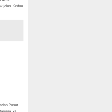
ak jelas. Kedua
Badan Pusat
tangga, ke