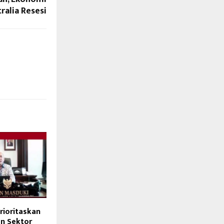
ralia Resesi
ioritaskan
n Sektor