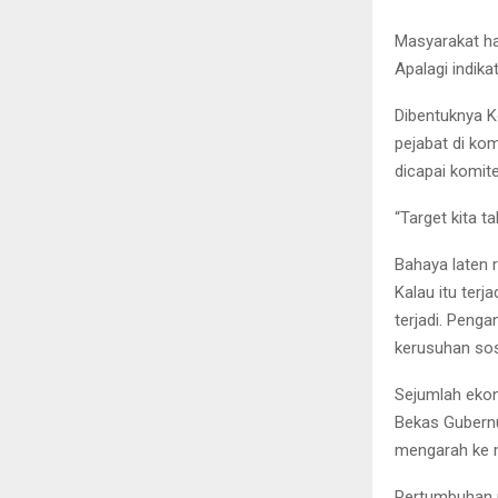
Masyarakat ha
Apalagi indika
Dibentuknya K
pejabat di ko
dicapai komite
“Target kita t
Bahaya laten
Kalau itu terj
terjadi. Peng
kerusuhan sos
Sejumlah eko
Bekas Gubernu
mengarah ke m
Pertumbuhan n