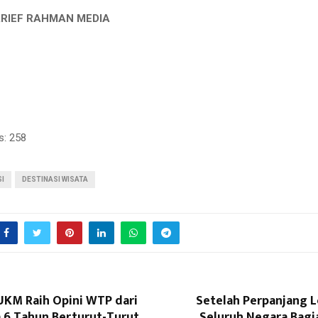
RIEF RAHMAN MEDIA
s:
258
I
DESTINASI WISATA
M Raih Opini WTP dari
Setelah Perpanjang 
 6 Tahun Berturut-Turut
Seluruh Negara Bagi