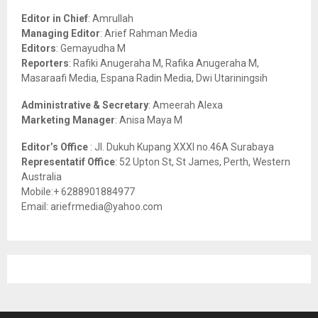
A
o
Editor in Chief
: Amrullah
r
R
Managing Editor
: Arief Rahman Media
:
Editors
: Gemayudha M
C
Reporters
: Rafiki Anugeraha M, Rafika Anugeraha M,
Masaraafi Media, Espana Radin Media, Dwi Utariningsih
H
Administrative & Secretary
: Ameerah Alexa
Marketing Manager
: Anisa Maya M
Editor’s Office
: Jl. Dukuh Kupang XXXI no.46A Surabaya
Representatif Office
: 52 Upton St, St James, Perth, Western
Australia
Mobile:+ 6288901884977
Email: ariefrmedia@yahoo.com