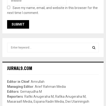
Save my name, email, and website in this browser for the
next time I comment.
S
e
a
S
r
c
E
JURNAL9.COM
h
f
A
o
Editor in Chief
: Amrullah
r
R
Managing Editor
: Arief Rahman Media
:
Editors
: Gemayudha M
C
Reporters
: Rafiki Anugeraha M, Rafika Anugeraha M,
Masaraafi Media, Espana Radin Media, Dwi Utariningsih
H