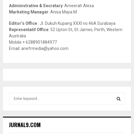
Administrative & Secretary
: Ameerah Alexa
Marketing Manager
: Anisa Maya M
Editor’s Office
: Jl. Dukuh Kupang XXXI no.46A Surabaya
Representatif Office
: 52 Upton St, St James, Perth, Western
Australia
Mobile:+ 6288901884977
Email: ariefrmedia@yahoo.com
S
e
a
S
r
c
E
JURNAL9.COM
h
f