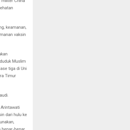
 militer China
sehatan
ng, keamanan,
amanan vaksin
akan
nduduk Muslim
ase tiga di Uni
ara Timur
audi.
Arintawati
n dari hulu ke
gunakan,
n benar-benar