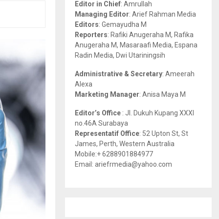
Editor in Chief
: Amrullah
r
R
Managing Editor
: Arief Rahman Media
:
Editors
: Gemayudha M
C
Reporters
: Rafiki Anugeraha M, Rafika
Anugeraha M, Masaraafi Media, Espana
H
Radin Media, Dwi Utariningsih
Administrative & Secretary
: Ameerah
Alexa
Marketing Manager
: Anisa Maya M
Editor’s Office
: Jl. Dukuh Kupang XXXI
no.46A Surabaya
Representatif Office
: 52 Upton St, St
James, Perth, Western Australia
Mobile:+ 6288901884977
Email: ariefrmedia@yahoo.com