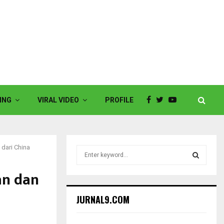
ING
VIRAL VIDEO
PROFILE
dari China
S
e
a
n dan
S
r
c
E
JURNAL9.COM
h
f
A
o