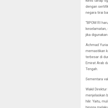
klinis tahap t
dengan sertif
negara tirai b
“BPOM RI haru
keselamatan, 
jika digunakan 
Achmad Yuria
memastikan ke
terbesar di du
Emirat Arab d
Tengah.
Sementara vaks
Wakil Direktu
menjelaskan b
hilir. Yaitu, 
hingga melaku