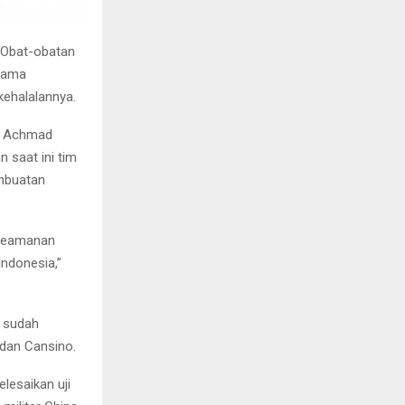
Obat-obatan
gama
kehalalannya.
n, Achmad
 saat ini tim
mbuatan
 keamanan
Indonesia,”
a sudah
 dan Cansino.
lesaikan uji