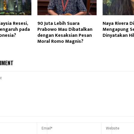
ysia Resesi,
90 Juta Lebih Suara
Naya Rivera 
engaruh pada
Prabowo Mau Dibatalkan
Mengapung Set
onesia?
dengan Kesaksian Pesan
Dinyatakan Hi
Moral Romo Magnis?
MMENT