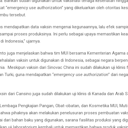
iga. Bahkan sudah digunakan untuk vaksinasi tenaga kesehatan hingga
ikat “emergency use authorization” yang dikeluarkan oleh otoritas ke
ambu tersebut.
s mendapatkan data vaksin mengenai kegunaannya, lalu efek sampi
sampai proses produksinya. Ini perlu sebagai upaya memastikan ke
di Indonesia,” ujarnya.
nto juga menjelaskan bahwa tim MUI bersama Kementerian Agama 
halalan vaksin untuk digunakan di Indonesia, sebagai negara berpe
nia. Meskipun vaksin dari Sinovac China ini sudah dilakukan uji klinis f
an Turki, guna mendapatkan “
emergency use authorization
” dari neg
in dari Cansino juga sudah dilakukan uji klinis di Kanada dan Arab S
r Lembaga Pengkajian Pangan, Obat-obatan, dan Kosmetika MUI, Muti 
ahwa pihaknya akan melakukan penelusuran proses pembuatan vaksi
mulai dari bahan baku yang digunakan, sarana fasilitas produksi yang di
kan uji laboratorium kembali untuk memastikan bahwa produk vaksi