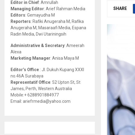
Editor in Chief
: Amrullah
r
R
SHARE
Managing Editor
: Arief Rahman Media
:
Editors
: Gemayudha M
C
Reporters
: Rafiki Anugeraha M, Rafika
Anugeraha M, Masaraafi Media, Espana
H
Radin Media, Dwi Utariningsih
Administrative & Secretary
: Ameerah
Alexa
Marketing Manager
: Anisa Maya M
Editor’s Office
: Jl. Dukuh Kupang XXXI
no.46A Surabaya
Representatif Office
: 52 Upton St, St
James, Perth, Western Australia
Mobile:+ 6288901884977
Email: ariefrmedia@yahoo.com