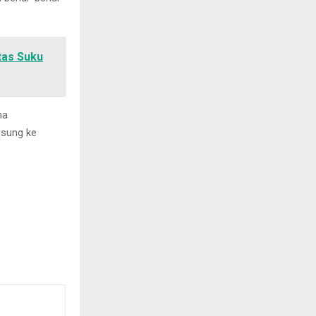
tas Suku
na
gsung ke