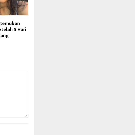
Ditemukan
elah 5 Hari
lang