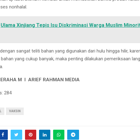
oses nonhalal.
Ulama Xinjiang Tepis Isu Diskriminasi Warga Muslim Minori
dengan sangat teliti bahan yang digunakan dari hulu hingga hilir, kare
ahan yang cukup banyak, maka penting dilakukan pemeriksaan lan
a.
GERAHA M I ARIEF RAHMAN MEDIA
s:
284
L
VAKSIN