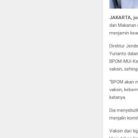
JAKARTA, ju
dan Makanan 
menjamin keam
Direktur Jend
Yurianto dalam
BPOM-MUI-Kem
vaksin, sehing
“BPOM akan m
vaksin, keber
katanya.
Dia menyebutk
menjalin komi
Vaksin dari t