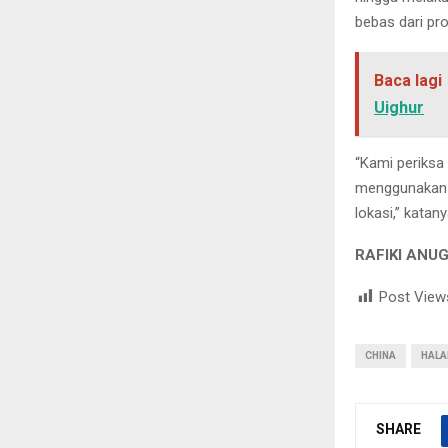
bebas dari pr
Baca lagi
Uighur
“Kami periksa 
menggunakan b
lokasi,” katany
RAFIKI ANU
Post View
CHINA
HALA
SHARE