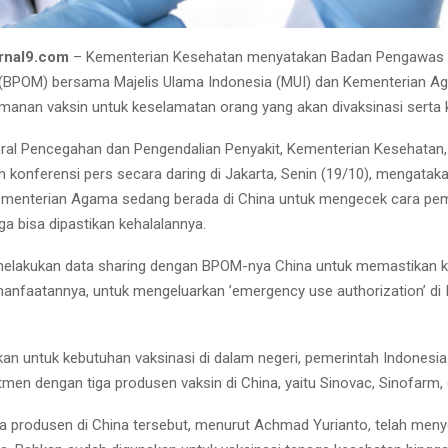
rnal9.com
– Kementerian Kesehatan menyatakan Badan Pengawas 
(BPOM) bersama Majelis Ulama Indonesia (MUI) dan Kementerian A
anan vaksin untuk keselamatan orang yang akan divaksinasi serta 
eral Pencegahan dan Pengendalian Penyakit, Kementerian Kesehata
 konferensi pers secara daring di Jakarta, Senin (19/10), mengatakan
enterian Agama sedang berada di China untuk mengecek cara pe
ga bisa dipastikan kehalalannya.
elakukan data sharing dengan BPOM-nya China untuk memastikan
manfaatannya, untuk mengeluarkan ’emergency use authorization’ di 
an untuk kebutuhan vaksinasi di dalam negeri, pemerintah Indonesi
tmen dengan tiga produsen vaksin di China, yaitu Sinovac, Sinofarm,
iga produsen di China tersebut, menurut Achmad Yurianto, telah menye