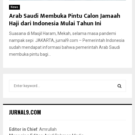
News
Arab Saudi Membuka Pintu Calon Jamaah
Haji dari Indonesia Mulai Tahun Ini
Suasana di Masjil Haram, Mekah, selama masa pandemi
nampak sepi JAKARTA, jurnal9.com – Pemerintah Indonesia
sudah mendapat informasi bahwa pemerintah Arab Saudi
membuka pintu bagi...
S
e
a
S
r
c
E
JURNAL9.COM
h
f
A
o
Editor in Chief
: Amrullah
r
R