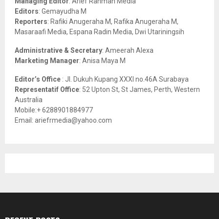
Managing Editor
: Arief Rahman Media
:
Editors
: Gemayudha M
C
Reporters
: Rafiki Anugeraha M, Rafika Anugeraha M,
Masaraafi Media, Espana Radin Media, Dwi Utariningsih
H
Administrative & Secretary
: Ameerah Alexa
Marketing Manager
: Anisa Maya M
Editor’s Office
: Jl. Dukuh Kupang XXXI no.46A Surabaya
Representatif Office
: 52 Upton St, St James, Perth, Western
Australia
Mobile:+ 6288901884977
Email: ariefrmedia@yahoo.com