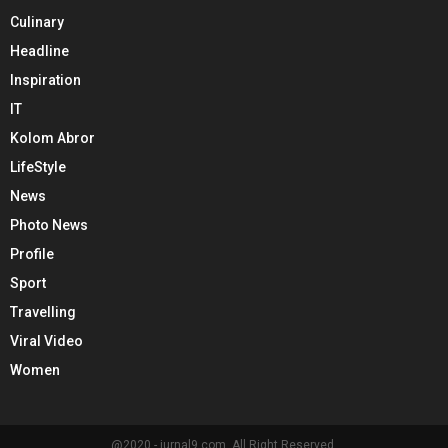
Culinary
Headline
Inspiration
IT
Kolom Abror
LifeStyle
News
Photo News
Profile
Sport
Travelling
Viral Video
Women
@2020 - jurnal9.com. All Right Reserved.