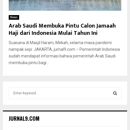
News
Arab Saudi Membuka Pintu Calon Jamaah
Haji dari Indonesia Mulai Tahun Ini
Suasana di Masjil Haram, Mekah, selama masa pandemi
nampak sepi JAKARTA, jurnal9.com – Pemerintah Indonesia
sudah mendapat informasi bahwa pemerintah Arab Saudi
membuka pintu bagi...
S
e
a
S
r
c
E
JURNAL9.COM
h
f
A