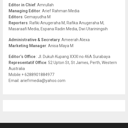
o
Editor in Chief
: Amrullah
r
R
Managing Editor
: Arief Rahman Media
:
Editors
: Gemayudha M
C
Reporters
: Rafiki Anugeraha M, Rafika Anugeraha M,
Masaraafi Media, Espana Radin Media, Dwi Utariningsih
H
Administrative & Secretary
: Ameerah Alexa
Marketing Manager
: Anisa Maya M
Editor’s Office
: Jl. Dukuh Kupang XXXI no.46A Surabaya
Representatif Office
: 52 Upton St, St James, Perth, Western
Australia
Mobile:+ 6288901884977
Email: ariefrmedia@yahoo.com