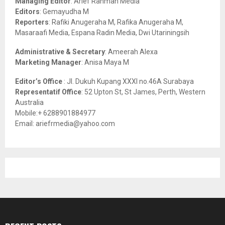
Managing Editor
: Arief Rahman Media
:
Editors
: Gemayudha M
C
Reporters
: Rafiki Anugeraha M, Rafika Anugeraha M,
Masaraafi Media, Espana Radin Media, Dwi Utariningsih
H
Administrative & Secretary
: Ameerah Alexa
Marketing Manager
: Anisa Maya M
Editor’s Office
: Jl. Dukuh Kupang XXXI no.46A Surabaya
Representatif Office
: 52 Upton St, St James, Perth, Western
Australia
Mobile:+ 6288901884977
Email: ariefrmedia@yahoo.com