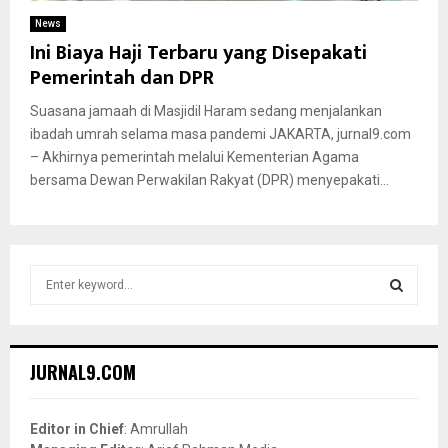
News
Ini Biaya Haji Terbaru yang Disepakati
Pemerintah dan DPR
Suasana jamaah di Masjidil Haram sedang menjalankan
ibadah umrah selama masa pandemi JAKARTA, jurnal9.com
– Akhirnya pemerintah melalui Kementerian Agama
bersama Dewan Perwakilan Rakyat (DPR) menyepakati...
S
e
a
S
r
c
E
JURNAL9.COM
h
f
A
o
Editor in Chief
: Amrullah
r
R