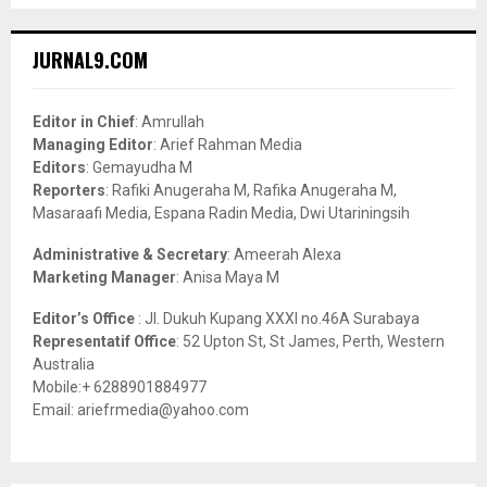
S
r
c
E
JURNAL9.COM
h
f
A
o
Editor in Chief
: Amrullah
r
R
Managing Editor
: Arief Rahman Media
:
Editors
: Gemayudha M
C
Reporters
: Rafiki Anugeraha M, Rafika Anugeraha M,
Masaraafi Media, Espana Radin Media, Dwi Utariningsih
H
Administrative & Secretary
: Ameerah Alexa
Marketing Manager
: Anisa Maya M
Editor’s Office
: Jl. Dukuh Kupang XXXI no.46A Surabaya
Representatif Office
: 52 Upton St, St James, Perth, Western
Australia
Mobile:+ 6288901884977
Email: ariefrmedia@yahoo.com