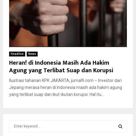
Headline
News
Heran! di Indonesia Masih Ada Hakim
Agung yang Terlibat Suap dan Korupsi
Ilustrasi tahanan KPK JAKARTA, jurnal9.com – Investor dari
Jepang merasa heran di Indonesia masih ada hakim agung
yang terlibat suap dan ikut-ikutan korupsi. Hal itu...
S
e
a