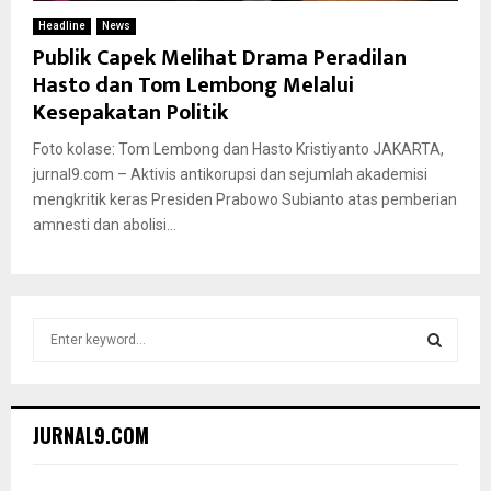
Headline
News
Publik Capek Melihat Drama Peradilan
Hasto dan Tom Lembong Melalui
Kesepakatan Politik
Foto kolase: Tom Lembong dan Hasto Kristiyanto JAKARTA,
jurnal9.com – Aktivis antikorupsi dan sejumlah akademisi
mengkritik keras Presiden Prabowo Subianto atas pemberian
amnesti dan abolisi...
S
e
a
S
r
c
E
JURNAL9.COM
h
f
A
o