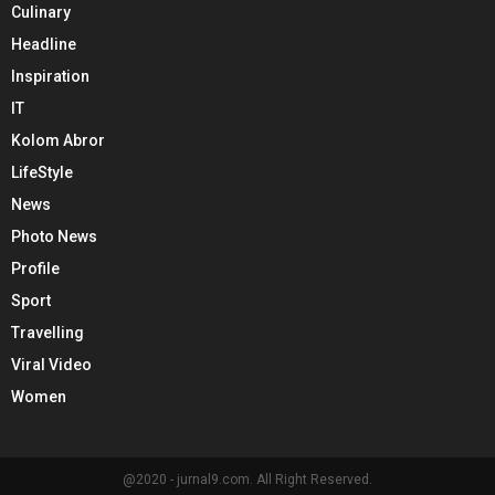
Culinary
Headline
Inspiration
IT
Kolom Abror
LifeStyle
News
Photo News
Profile
Sport
Travelling
Viral Video
Women
@2020 - jurnal9.com. All Right Reserved.