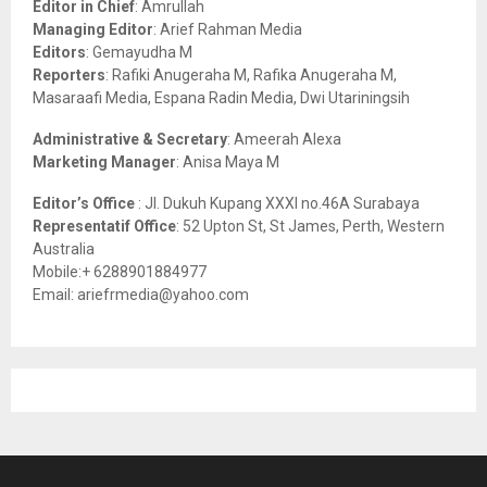
Editor in Chief
: Amrullah
r
R
Managing Editor
: Arief Rahman Media
:
Editors
: Gemayudha M
C
Reporters
: Rafiki Anugeraha M, Rafika Anugeraha M,
Masaraafi Media, Espana Radin Media, Dwi Utariningsih
H
Administrative & Secretary
: Ameerah Alexa
Marketing Manager
: Anisa Maya M
Editor’s Office
: Jl. Dukuh Kupang XXXI no.46A Surabaya
Representatif Office
: 52 Upton St, St James, Perth, Western
Australia
Mobile:+ 6288901884977
Email: ariefrmedia@yahoo.com