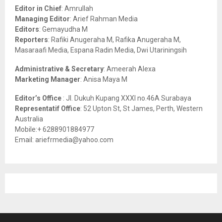
o
Editor in Chief
: Amrullah
r
R
Managing Editor
: Arief Rahman Media
:
Editors
: Gemayudha M
C
Reporters
: Rafiki Anugeraha M, Rafika Anugeraha M,
Masaraafi Media, Espana Radin Media, Dwi Utariningsih
H
Administrative & Secretary
: Ameerah Alexa
Marketing Manager
: Anisa Maya M
Editor’s Office
: Jl. Dukuh Kupang XXXI no.46A Surabaya
Representatif Office
: 52 Upton St, St James, Perth, Western
Australia
Mobile:+ 6288901884977
Email: ariefrmedia@yahoo.com