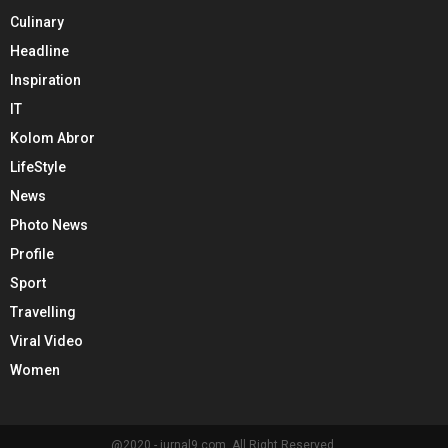
Culinary
Headline
Inspiration
IT
Kolom Abror
LifeStyle
News
Photo News
Profile
Sport
Travelling
Viral Video
Women
@2020 - jurnal9.com. All Right Reserved.