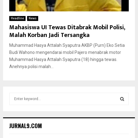
Headline
News
Mahasiswa UI Tewas Ditabrak Mobil Polisi,
Malah Korban Jadi Tersangka
Muhammad Hasya Attalah Syaputra AKBP (Purn) Eko Setia
Budi Wahono mengendarai mobil Pajero menabrak motor
Muhammad Hasya Attalah Syaputra (18) hingga tewas.
Anehnya polisi malah...
S
e
a
S
r
c
E
JURNAL9.COM
h
f
A