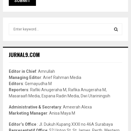
S
e
a
S
r
c
E
JURNAL9.COM
h
f
A
o
Editor in Chief
: Amrullah
r
R
Managing Editor
: Arief Rahman Media
:
Editors
: Gemayudha M
C
Reporters
: Rafiki Anugeraha M, Rafika Anugeraha M,
Masaraafi Media, Espana Radin Media, Dwi Utariningsih
H
Administrative & Secretary
: Ameerah Alexa
Marketing Manager
: Anisa Maya M
Editor’s Office
: Jl. Dukuh Kupang XXXI no.46A Surabaya
Representatif Office
: 52 Upton St, St James, Perth, Western