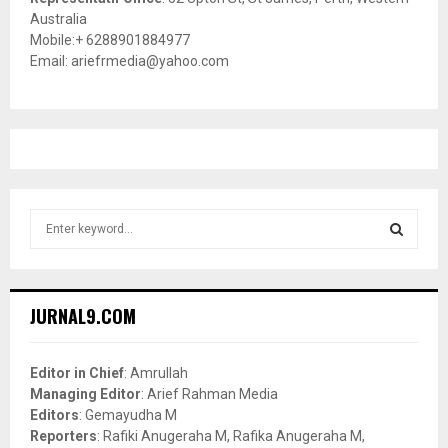
Australia
Mobile:+ 6288901884977
Email: ariefrmedia@yahoo.com
S
e
a
S
r
c
E
JURNAL9.COM
h
f
A
o
Editor in Chief
: Amrullah
r
R
Managing Editor
: Arief Rahman Media
:
Editors
: Gemayudha M
C
Reporters
: Rafiki Anugeraha M, Rafika Anugeraha M,