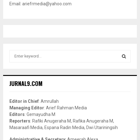
Email: ariefrmedia@yahoo.com
S
e
a
S
r
c
E
JURNAL9.COM
h
f
A
o
Editor in Chief
: Amrullah
r
R
Managing Editor
: Arief Rahman Media
:
Editors
: Gemayudha M
C
Reporters
: Rafiki Anugeraha M, Rafika Anugeraha M,
Masaraafi Media, Espana Radin Media, Dwi Utariningsih
H
Administrative & Secretary
: Ameerah Alexa