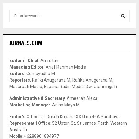
S
e
a
S
r
c
E
JURNAL9.COM
h
f
A
o
Editor in Chief
: Amrullah
r
R
Managing Editor
: Arief Rahman Media
:
Editors
: Gemayudha M
C
Reporters
: Rafiki Anugeraha M, Rafika Anugeraha M,
Masaraafi Media, Espana Radin Media, Dwi Utariningsih
H
Administrative & Secretary
: Ameerah Alexa
Marketing Manager
: Anisa Maya M
Editor’s Office
: Jl. Dukuh Kupang XXXI no.46A Surabaya
Representatif Office
: 52 Upton St, St James, Perth, Western
Australia
Mobile:+ 6288901884977