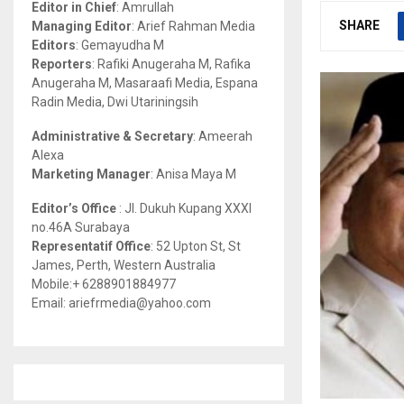
Editor in Chief
: Amrullah
r
R
SHARE
Managing Editor
: Arief Rahman Media
:
Editors
: Gemayudha M
C
Reporters
: Rafiki Anugeraha M, Rafika
Anugeraha M, Masaraafi Media, Espana
H
Radin Media, Dwi Utariningsih
Administrative & Secretary
: Ameerah
Alexa
Marketing Manager
: Anisa Maya M
Editor’s Office
: Jl. Dukuh Kupang XXXI
no.46A Surabaya
Representatif Office
: 52 Upton St, St
James, Perth, Western Australia
Mobile:+ 6288901884977
Email: ariefrmedia@yahoo.com