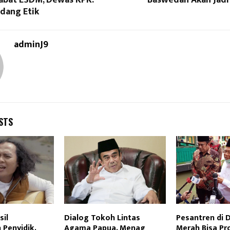
idang Etik
adminJ9
STS
sil
Dialog Tokoh Lintas
Pesantren di 
 Penyidik,
Agama Papua, Menag
Merah Bisa Pr