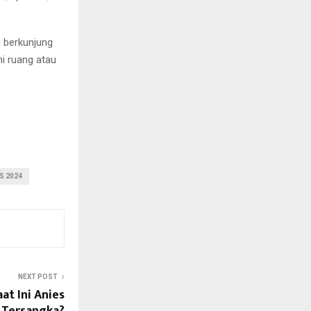
ni berkunjung
i ruang atau
S 2024
NEXT POST
at Ini Anies
 Tersangka?