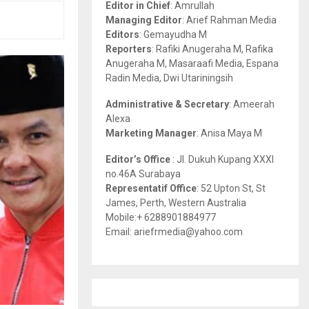
Editor in Chief
: Amrullah
r
R
Managing Editor
: Arief Rahman Media
:
Editors
: Gemayudha M
C
Reporters
: Rafiki Anugeraha M, Rafika
Anugeraha M, Masaraafi Media, Espana
H
Radin Media, Dwi Utariningsih
Administrative & Secretary
: Ameerah
Alexa
Marketing Manager
: Anisa Maya M
Editor’s Office
: Jl. Dukuh Kupang XXXI
no.46A Surabaya
Representatif Office
: 52 Upton St, St
James, Perth, Western Australia
Mobile:+ 6288901884977
Email: ariefrmedia@yahoo.com