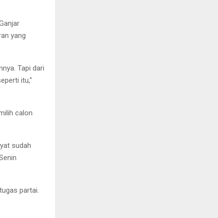
 Ganjar
ran yang
nnya. Tapi dari
perti itu,”
ilih calon
kyat sudah
 Senin
ugas partai.