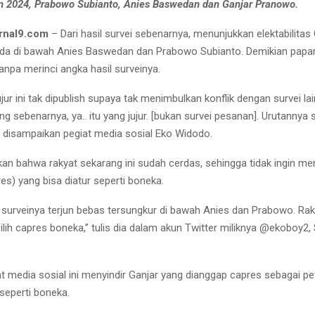
n 2024, Prabowo Subianto, Anies Baswedan dan Ganjar Pranowo.
rnal9.com
– Dari hasil survei sebenarnya, menunjukkan elektabilitas
da di bawah Anies Baswedan dan Prabowo Subianto. Demikian papa
anpa merinci angka hasil surveinya.
jur ini tak dipublish supaya tak menimbulkan konflik dengan survei lai
ng sebenarnya, ya.. itu yang jujur. [bukan survei pesanan]. Urutannya se
 disampaikan pegiat media sosial Eko Widodo.
an bahwa rakyat sekarang ini sudah cerdas, sehingga tidak ingin mem
es) yang bisa diatur seperti boneka.
 surveinya terjun bebas tersungkur di bawah Anies dan Prabowo. Ra
lih capres boneka,” tulis dia dalam akun Twitter miliknya @ekoboy2,
t media sosial ini menyindir Ganjar yang dianggap capres sebagai pet
seperti boneka.