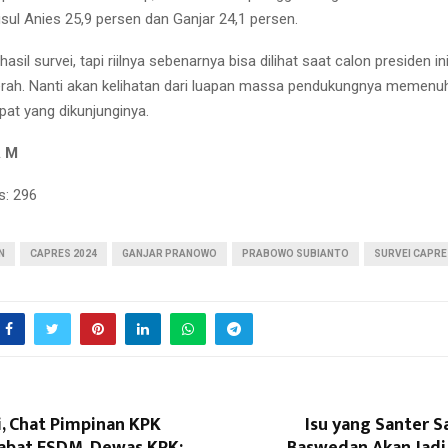
sul Anies 25,9 persen dan Ganjar 24,1 persen.
hasil survei, tapi riilnya sebenarnya bisa dilihat saat calon presiden i
rah. Nanti akan kelihatan dari luapan massa pendukungnya memenuh
pat yang dikunjunginya.
A M
s:
296
N
CAPRES 2024
GANJAR PRANOWO
PRABOWO SUBIANTO
SURVEI CAPRE
i, Chat Pimpinan KPK
Isu yang Santer Sa
abat ESDM, Dewas KPK:
Baswedan Akan Jadi