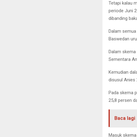
Tetapi kalau m
periode Juni 2
dibanding baka
Dalam semua je
Baswedan urut
Dalam skema p
Sementara Ani
Kemudian dala
disusul Anies
Pada skema pil
25,8 persen d
Baca lagi
Masuk skema p