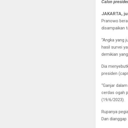
Calon preside
JAKARTA, ju
Pranowo bera
disampaikan t
“Angka yang ju
hasil survei ya
demikian yang
Dia menyebutk
presiden (capr
“Ganjar dalam
cerdas ogah pi
(19/6/2023).
Rupanya pegia
Dan dianggap 