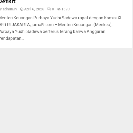
Defisit
by
adminJ9
April 6, 2026
0
1593
Menteri Keuangan Purbaya Yudhi Sadewa rapat dengan Komisi XI
DPR RI JAKARTA, jurnal9.com – Menteri Keuangan (Menkeu),
Purbaya Yudhi Sadewa berterus terang bahwa Anggaran
Pendapatan...