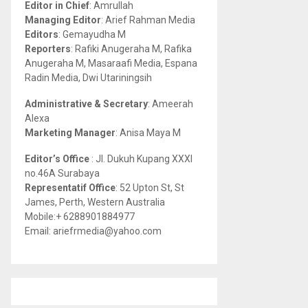
Editor in Chief
: Amrullah
r
R
Managing Editor
: Arief Rahman Media
:
Editors
: Gemayudha M
C
Reporters
: Rafiki Anugeraha M, Rafika
Anugeraha M, Masaraafi Media, Espana
H
Radin Media, Dwi Utariningsih
Administrative & Secretary
: Ameerah
Alexa
Marketing Manager
: Anisa Maya M
Editor’s Office
: Jl. Dukuh Kupang XXXI
no.46A Surabaya
Representatif Office
: 52 Upton St, St
James, Perth, Western Australia
Mobile:+ 6288901884977
Email: ariefrmedia@yahoo.com