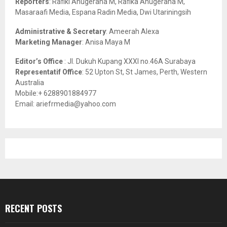
Reporters
: Rafiki Anugeraha M, Rafika Anugeraha M,
Masaraafi Media, Espana Radin Media, Dwi Utariningsih
H
Administrative & Secretary
: Ameerah Alexa
Marketing Manager
: Anisa Maya M
Editor’s Office
: Jl. Dukuh Kupang XXXI no.46A Surabaya
Representatif Office
: 52 Upton St, St James, Perth, Western
Australia
Mobile:+ 6288901884977
Email: ariefrmedia@yahoo.com
RECENT POSTS