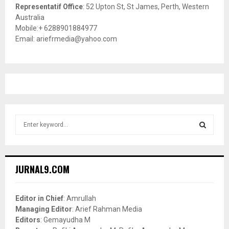
Representatif Office
: 52 Upton St, St James, Perth, Western
Australia
Mobile:+ 6288901884977
Email: ariefrmedia@yahoo.com
S
e
a
S
r
c
E
JURNAL9.COM
h
f
A
o
Editor in Chief
: Amrullah
r
R
Managing Editor
: Arief Rahman Media
:
Editors
: Gemayudha M
C