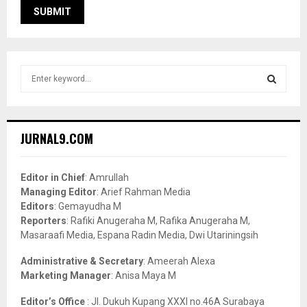
S
e
a
S
r
c
E
JURNAL9.COM
h
f
A
o
Editor in Chief
: Amrullah
r
R
Managing Editor
: Arief Rahman Media
:
Editors
: Gemayudha M
C
Reporters
: Rafiki Anugeraha M, Rafika Anugeraha M,
Masaraafi Media, Espana Radin Media, Dwi Utariningsih
H
Administrative & Secretary
: Ameerah Alexa
Marketing Manager
: Anisa Maya M
Editor’s Office
: Jl. Dukuh Kupang XXXI no.46A Surabaya