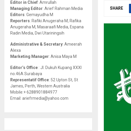
Editor in Chief
: Amrullah
r
R
SHARE
Managing Editor
: Arief Rahman Media
:
Editors
: Gemayudha M
C
Reporters
: Rafiki Anugeraha M, Rafika
Anugeraha M, Masaraafi Media, Espana
H
Radin Media, Dwi Utariningsih
Administrative & Secretary
: Ameerah
Alexa
Marketing Manager
: Anisa Maya M
Editor’s Office
: Jl. Dukuh Kupang XXXI
no.46A Surabaya
Representatif Office
: 52 Upton St, St
James, Perth, Western Australia
Mobile:+ 6288901884977
Email: ariefrmedia@yahoo.com