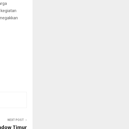
arga
 kegiatan
enegakkan
NEXT POST
ndow Timur