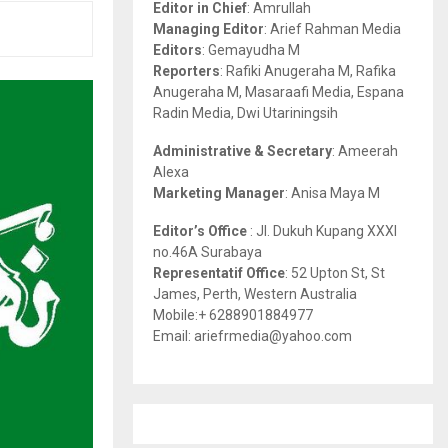
Editor in Chief
: Amrullah
r
R
Managing Editor
: Arief Rahman Media
:
Editors
: Gemayudha M
C
Reporters
: Rafiki Anugeraha M, Rafika
Anugeraha M, Masaraafi Media, Espana
H
Radin Media, Dwi Utariningsih
Administrative & Secretary
: Ameerah
Alexa
Marketing Manager
: Anisa Maya M
Editor’s Office
: Jl. Dukuh Kupang XXXI
no.46A Surabaya
Representatif Office
: 52 Upton St, St
James, Perth, Western Australia
Mobile:+ 6288901884977
Email: ariefrmedia@yahoo.com