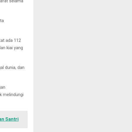
wafat selama
ta
at ada 112
dan kiai yang
al dunia, dan
gan
k melindungi
n Santri