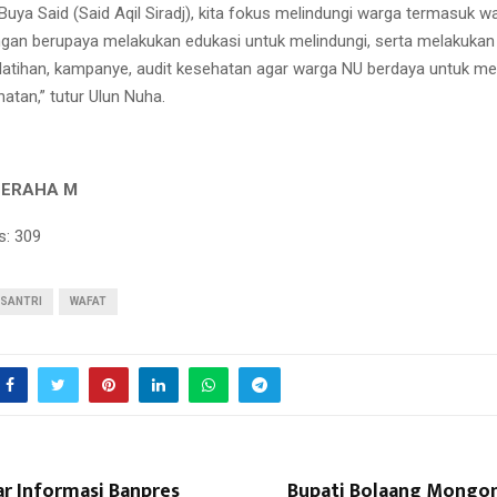
Buya Said (Said Aqil Siradj), kita fokus melindungi warga termasuk w
gan berupaya melakukan edukasi untuk melindungi, serta melakukan
elatihan, kampanye, audit kesehatan agar warga NU berdaya untuk m
atan,” tutur Ulun Nuha.
GERAHA M
s:
309
SANTRI
WAFAT
ar Informasi Banpres
Bupati Bolaang Mongo