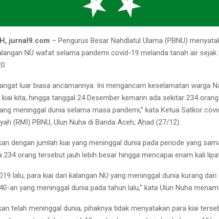
, jurnal9.com
– Pengurus Besar Nahdlatul Ulama (PBNU) menyata
 kalangan NU wafat selama pandemi covid-19 melanda tanah air sejak
0.
sangat luar biasa ancamannya. Ini mengancam keselamatan warga Na
kiai kita, hingga tanggal 24 Desember kemarin ada sekitar 234 orang k
ang meninggal dunia selama masa pandemi,” kata Ketua Satkor covi
iyah (RMI) PBNU, Ulun Nuha di Banda Aceh, Ahad (27/12).
gkan dengan jumlah kiai yang meninggal dunia pada periode yang sam
a 234 orang tersebut jauh lebih besar hingga mencapai enam kali lipat
19 lalu, para kiai dari kalangan NU yang meninggal dunia kurang dari
 40-an yang meninggal dunia pada tahun lalu,” kata Ulun Nuha mena
kan telah meninggal dunia, pihaknya tidak menyatakan para kiai terse