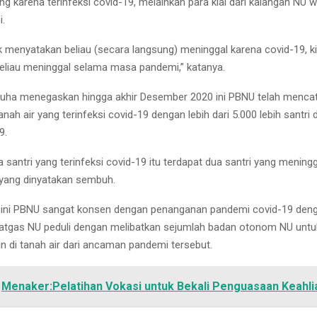
ng karena terinfeksi covid-19, melainkan para kiai dari kalangan NU 
.
ak menyatakan beliau (secara langsung) meninggal karena covid-19, ki
liau meninggal selama masa pandemi,” katanya.
uha menegaskan hingga akhir Desember 2020 ini PBNU telah mencat
anah air yang terinfeksi covid-19 dengan lebih dari 5.000 lebih santri 
9.
 santri yang terinfeksi covid-19 itu terdapat dua santri yang meningg
 yang dinyatakan sembuh.
t ini PBNU sangat konsen dengan penanganan pandemi covid-19 den
tgas NU peduli dengan melibatkan sejumlah badan otonom NU untu
in di tanah air dari ancaman pandemi tersebut.
Menaker:Pelatihan Vokasi untuk Bekali Penguasaan Keahlia