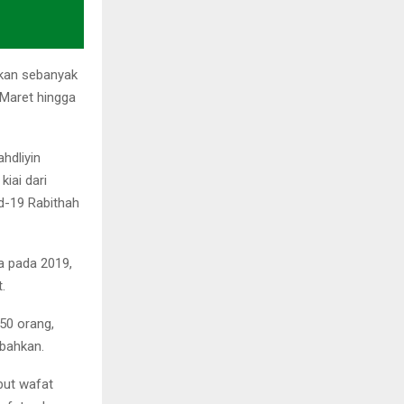
kan sebanyak
 Maret hingga
hdliyin
iai dari
d-19 Rabithah
a pada 2019,
.
 50 orang,
mbahkan.
but wafat