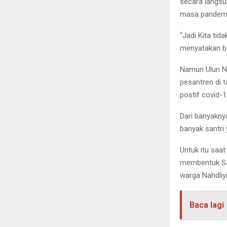
secara langsu
masa pandemi
“Jadi Kita tid
menyatakan be
Namun Ulun N
pesantren di t
postif covid-1
Dari banyaknya
banyak santri
Untuk itu saa
membentuk Sa
warga Nahdliy
Baca lagi