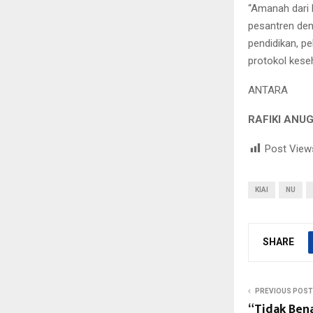
“Amanah dari 
pesantren den
pendidikan, p
protokol keseh
ANTARA
RAFIKI ANU
Post View
KIAI
NU
SHARE
PREVIOUS POST
“Tidak Ben