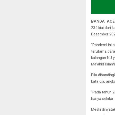
BANDA ACEH
234 kiai dari
Desember 202
“Pandemi ini 
terutama para 
kalangan NU y
Ma’ahid Islam
Bila dibandin
kata dia, angk
“Pada tahun 20
hanya sekitar
Meski dinyata