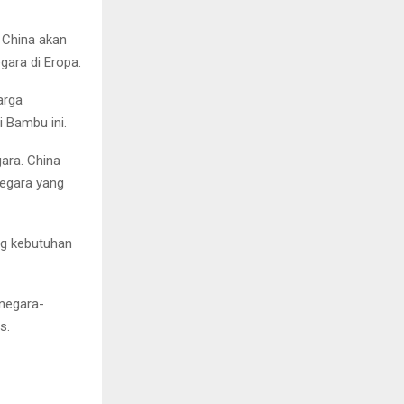
 China akan
gara di Eropa.
arga
 Bambu ini.
ara. China
egara yang
ng kebutuhan
negara-
s.