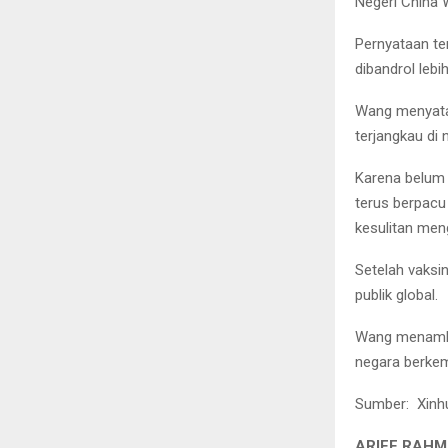
Negeri China
Pernyataan te
dibandrol lebi
Wang menyatak
terjangkau di
Karena belum 
terus berpacu
kesulitan men
Setelah vaksi
publik global.
Wang menamba
negara berkem
Sumber: Xinh
ARIEF RAHM