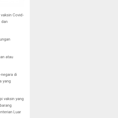
 vaksin Covid-
a dan
jungan
uan atau
-negara di
a yang
pi vaksin yang
 barang
enterian Luar