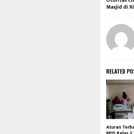
Otoritas C
Masjid di X
RELATED PO
Aturan Terba
BPJS Kelas 3