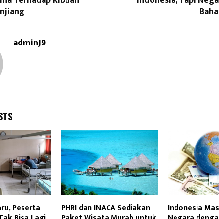
hina Terhadap Ribuan
Indonesia, Tapi Negar
injiang
Baha
adminJ9
STS
ru, Peserta
PHRI dan INACA Sediakan
Indonesia Mas
 Tak Bisa Lagi
Paket Wisata Murah untuk
Negara denga