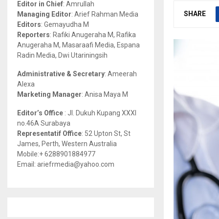
Editor in Chief
: Amrullah
r
R
SHARE
Managing Editor
: Arief Rahman Media
:
Editors
: Gemayudha M
C
Reporters
: Rafiki Anugeraha M, Rafika
Anugeraha M, Masaraafi Media, Espana
H
Radin Media, Dwi Utariningsih
Administrative & Secretary
: Ameerah
Alexa
Marketing Manager
: Anisa Maya M
Editor’s Office
: Jl. Dukuh Kupang XXXI
no.46A Surabaya
Representatif Office
: 52 Upton St, St
James, Perth, Western Australia
Mobile:+ 6288901884977
Email: ariefrmedia@yahoo.com