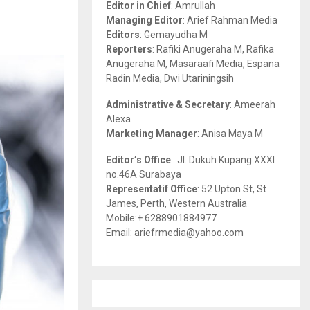
Editor in Chief
: Amrullah
r
R
Managing Editor
: Arief Rahman Media
:
Editors
: Gemayudha M
C
Reporters
: Rafiki Anugeraha M, Rafika
Anugeraha M, Masaraafi Media, Espana
H
Radin Media, Dwi Utariningsih
Administrative & Secretary
: Ameerah
Alexa
Marketing Manager
: Anisa Maya M
Editor’s Office
: Jl. Dukuh Kupang XXXI
no.46A Surabaya
Representatif Office
: 52 Upton St, St
James, Perth, Western Australia
Mobile:+ 6288901884977
Email: ariefrmedia@yahoo.com