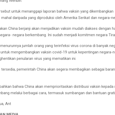
 Wang Wenbin.
rsebut untuk menanggapi laporan bahwa vaksin yang dikembangkan
h mahal daripada yang diproduksi oleh Amerika Serikat dan negara-ne
an China berjanji akan menjadikan vaksin mudah diakses dengan h
 negara- negara berkembang. Ini sudah menjadi komitmen negara Tirai
menurunnya jumlah orang yang terinfeksi virus corona di banyak neg
 untuk mengembangkan vaksin covid-19 untuk kepentingan negara-n
ghentikan penularan virus yang mematikan ini.
n tersedia, pemerintah China akan segera membagikan sebagai bara
hkan bahwa China akan memprioritaskan distribusi vaksin kepada 
bang melalui berbagai cara, termasuk sumbangan dan bantuan grati
ua, Ant
AN MEDIA