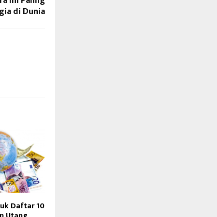
a ini Paling
gia di Dunia
uk Daftar 10
n Utang