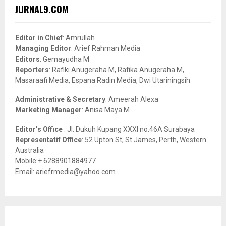
c
E
JURNAL9.COM
h
f
A
o
Editor in Chief
: Amrullah
r
R
Managing Editor
: Arief Rahman Media
:
Editors
: Gemayudha M
C
Reporters
: Rafiki Anugeraha M, Rafika Anugeraha M,
Masaraafi Media, Espana Radin Media, Dwi Utariningsih
H
Administrative & Secretary
: Ameerah Alexa
Marketing Manager
: Anisa Maya M
Editor’s Office
: Jl. Dukuh Kupang XXXI no.46A Surabaya
Representatif Office
: 52 Upton St, St James, Perth, Western
Australia
Mobile:+ 6288901884977
Email: ariefrmedia@yahoo.com