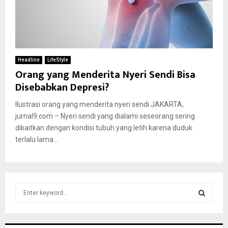
Headline
LifeStyle
Orang yang Menderita Nyeri Sendi Bisa
Disebabkan Depresi?
Ilustrasi orang yang menderita nyeri sendi JAKARTA,
jurnal9.com – Nyeri sendi yang dialami seseorang sering
dikaitkan dengan kondisi tubuh yang letih karena duduk
terlalu lama...
S
e
a
S
r