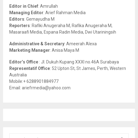
o
Editor in Chief
: Amrullah
r
R
Managing Editor
: Arief Rahman Media
:
Editors
: Gemayudha M
C
Reporters
: Rafiki Anugeraha M, Rafika Anugeraha M,
Masaraafi Media, Espana Radin Media, Dwi Utariningsih
H
Administrative & Secretary
: Ameerah Alexa
Marketing Manager
: Anisa Maya M
Editor’s Office
: Jl. Dukuh Kupang XXXI no.46A Surabaya
Representatif Office
: 52 Upton St, St James, Perth, Western
Australia
Mobile:+ 6288901884977
Email: ariefrmedia@yahoo.com
S