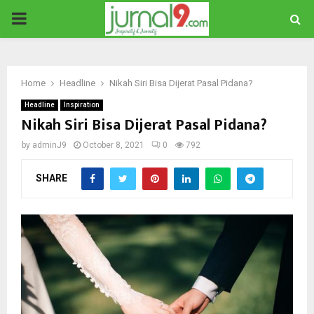
PRIMARY
MENU
Home
Headline
Nikah Siri Bisa Dijerat Pasal Pidana?
Headline
Inspiration
Nikah Siri Bisa Dijerat Pasal Pidana?
by
adminJ9
October 8, 2021
0
792
SHARE