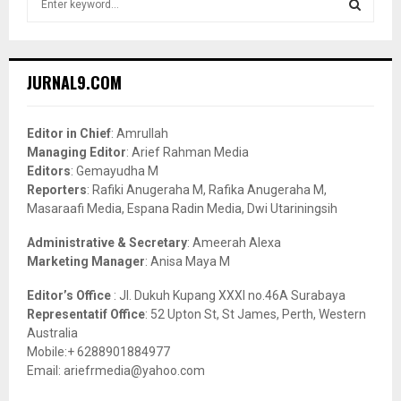
e
a
S
r
c
E
JURNAL9.COM
h
f
A
o
Editor in Chief
: Amrullah
r
R
Managing Editor
: Arief Rahman Media
:
Editors
: Gemayudha M
C
Reporters
: Rafiki Anugeraha M, Rafika Anugeraha M,
Masaraafi Media, Espana Radin Media, Dwi Utariningsih
H
Administrative & Secretary
: Ameerah Alexa
Marketing Manager
: Anisa Maya M
Editor’s Office
: Jl. Dukuh Kupang XXXI no.46A Surabaya
Representatif Office
: 52 Upton St, St James, Perth, Western
Australia
Mobile:+ 6288901884977
Email: ariefrmedia@yahoo.com