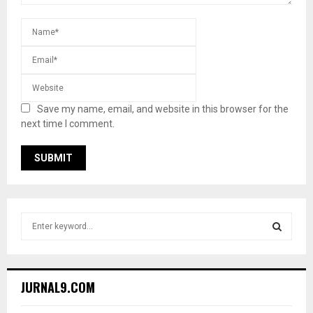
Save my name, email, and website in this browser for the
next time I comment.
S
e
a
S
r
c
E
JURNAL9.COM
h
f
A