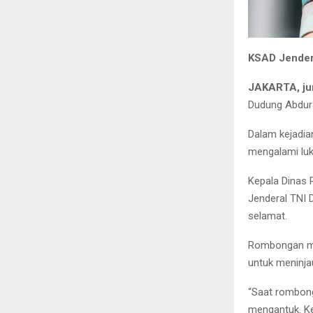
KSAD Jender
JAKARTA, ju
Dudung Abdura
Dalam kejadia
mengalami luk
Kepala Dinas 
Jenderal TNI
selamat.
Rombongan mo
untuk meninjau
“Saat rombon
mengantuk. Ke