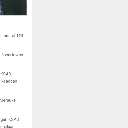
Jenderal TNI
n 3 wartawan
n KSAD
m keadaan
 Merauke
ongan KSAD
demikian