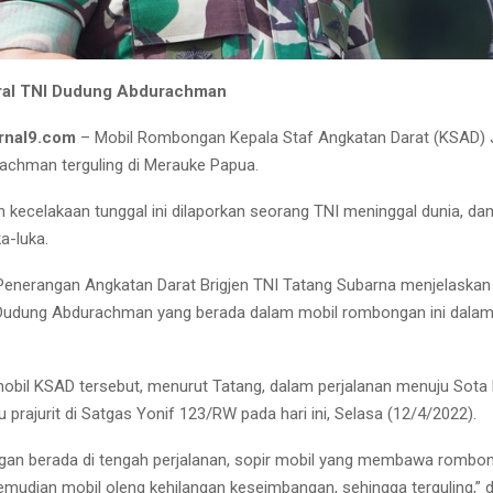
al TNI Dudung Abdurachman
rnal9.com
– Mobil Rombongan Kepala Staf Angkatan Darat (KSAD) 
chman terguling di Merauke Papua.
n kecelakaan tunggal ini dilaporkan seorang TNI meninggal dunia, da
a-luka.
Penerangan Angkatan Darat Brigjen TNI Tatang Subarna menjelaska
 Dudung Abdurachman yang berada dalam mobil rombongan ini dala
bil KSAD tersebut, menurut Tatang, dalam perjalanan menuju Sota
 prajurit di Satgas Yonif 123/RW pada hari ini, Selasa (12/4/2022).
gan berada di tengah perjalanan, sopir mobil yang membawa romb
mudian mobil oleng kehilangan keseimbangan, sehingga terguling,” 