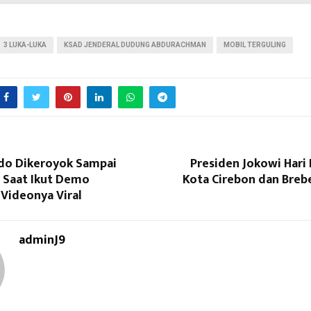
3 LUKA-LUKA
KSAD JENDERAL DUDUNG ABDURACHMAN
MOBIL TERGULING
do Dikeroyok Sampai
Presiden Jokowi Hari 
r Saat Ikut Demo
Kota Cirebon dan Breb
Videonya Viral
adminJ9