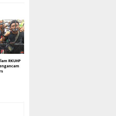
alam RKUHP
 Mengancam
rs