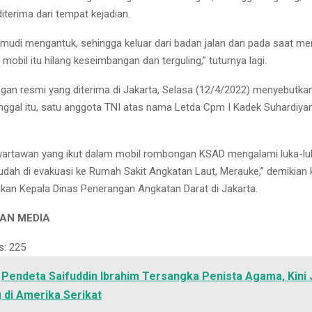
iterima dari tempat kejadian.
mudi mengantuk, sehingga keluar dari badan jalan dan pada saat m
 mobil itu hilang keseimbangan dan terguling,” tuturnya lagi.
gan resmi yang diterima di Jakarta, Selasa (12/4/2022) menyebutkan 
nggal itu, satu anggota TNI atas nama Letda Cpm I Kadek Suhardiya
wartawan yang ikut dalam mobil rombongan KSAD mengalami luka-luka
udah di evakuasi ke Rumah Sakit Angkatan Laut, Merauke,” demikian
kan Kepala Dinas Penerangan Angkatan Darat di Jakarta.
AN MEDIA
s:
225
Pendeta Saifuddin Ibrahim Tersangka Penista Agama, Kini 
di Amerika Serikat