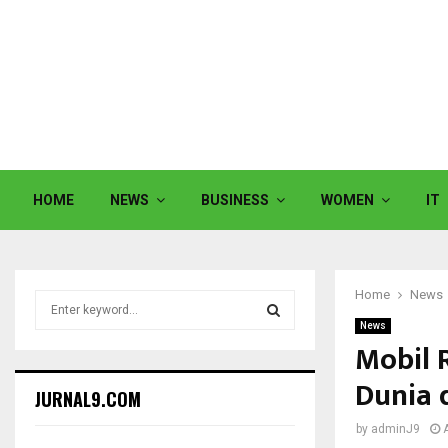
HOME
NEWS
BUSINESS
WOMEN
IT
Home
News
S
e
News
a
Mobil 
S
r
Dunia 
c
E
JURNAL9.COM
h
f
A
by
adminJ9
o