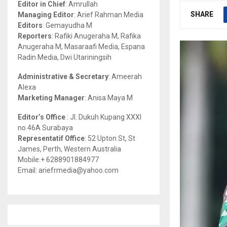
Editor in Chief
: Amrullah
r
R
SHARE
Managing Editor
: Arief Rahman Media
:
Editors
: Gemayudha M
C
Reporters
: Rafiki Anugeraha M, Rafika
Anugeraha M, Masaraafi Media, Espana
H
Radin Media, Dwi Utariningsih
Administrative & Secretary
: Ameerah
Alexa
Marketing Manager
: Anisa Maya M
Editor’s Office
: Jl. Dukuh Kupang XXXI
no.46A Surabaya
Representatif Office
: 52 Upton St, St
James, Perth, Western Australia
Mobile:+ 6288901884977
Email: ariefrmedia@yahoo.com