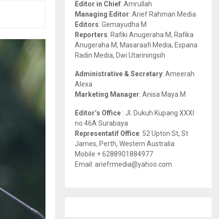
Editor in Chief
: Amrullah
r
R
Managing Editor
: Arief Rahman Media
:
Editors
: Gemayudha M
C
Reporters
: Rafiki Anugeraha M, Rafika
Anugeraha M, Masaraafi Media, Espana
H
Radin Media, Dwi Utariningsih
Administrative & Secretary
: Ameerah
Alexa
Marketing Manager
: Anisa Maya M
Editor’s Office
: Jl. Dukuh Kupang XXXI
no.46A Surabaya
Representatif Office
: 52 Upton St, St
James, Perth, Western Australia
Mobile:+ 6288901884977
Email: ariefrmedia@yahoo.com