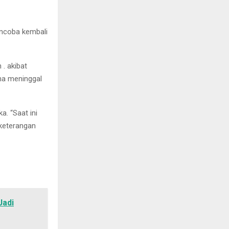
encoba kembali
. akibat
na meninggal
. “Saat ini
 keterangan
Jadi