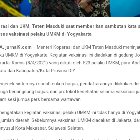
rasi dan UKM, Teten Masduki saat memberikan sambutan kata 
ses vaksinasi pelaku UMKM di Yogyakarta
 jurnal9.com
– Menteri Koperasi dan UKM Teten Masduki meninja
aku UMKM di Yogyakarta. Kegiatan vaksinasi ini diadakan di gedung J
karta, Kamis (8/4/2021) yang diikuti oleh 523 pelaku UMKM, para Abd
ata dari Kabupaten/Kota Provinsi DIY.
ngecek sistemnya sudah cukup bagus, pendaftarannya dilakukan de
juga berlangsung bagus, dan protokol kesehatan selama vaksinasi ju
lam sesi jumpa pers bersama wartawan.
gatakan kegiatan vaksinasi pelaku UMKM ini tidak hanya di Yogyaka
sejumlah daerah. Sebelumnya vaksinasi UMKM diadakan di Jakarta, d
nyusul Kota Makassar, Sulawesi Selatan.