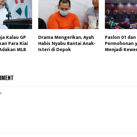
aja Kalau GP
Drama Mengerikan, Ayah
Paslon 01 dan
an Para Kiai
Habis Nyabu Bantai Anak-
Permohonan y
 Adakan MLB
Isteri di Depok
Menjadi Kewe
MMENT