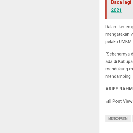
Baca lagi
2021
Dalam kesempa
mengatakan va
pelaku UMKM D
“Sebenarnya d
ada di Kabupat
mendukung mem
mendampingi 
ARIEF RAHM
Post View
MENKOPUKM