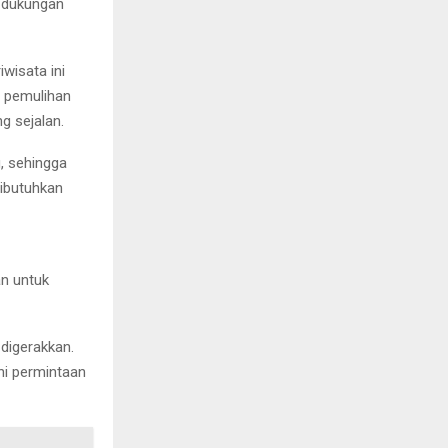
t dukungan
wisata ini
, pemulihan
g sejalan.
, sehingga
dibutuhkan
n untuk
digerakkan.
hi permintaan