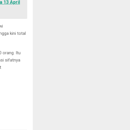
 13 April
wi
gga kini total
 orang. Itu
si sifatnya
t