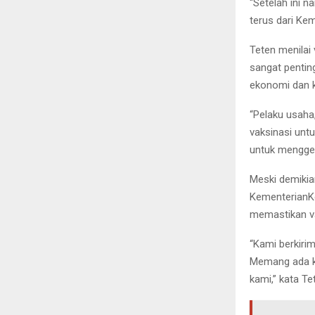
“Setelah ini 
terus dari Kem
Teten menilai
sangat pentin
ekonomi dan k
“Pelaku usaha
vaksinasi untu
untuk menggel
Meski demikia
KementerianK
memastikan va
“Kami berkiri
Memang ada ke
kami,” kata Te