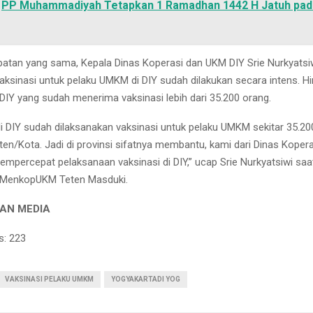
PP Muhammadiyah Tetapkan 1 Ramadhan 1442 H Jatuh pada
tan yang sama, Kepala Dinas Koperasi dan UKM DIY Srie Nurkyatsi
ksinasi untuk pelaku UMKM di DIY sudah dilakukan secara intens. Hin
IY yang sudah menerima vaksinasi lebih dari 35.200 orang.
i DIY sudah dilaksanakan vaksinasi untuk pelaku UMKM sekitar 35.200
en/Kota. Jadi di provinsi sifatnya membantu, kami dari Dinas Kopera
percepat pelaksanaan vaksinasi di DIY,” ucap Srie Nurkyatsiwi saa
MenkopUKM Teten Masduki.
AN MEDIA
s:
223
VAKSINASI PELAKU UMKM
YOGYAKARTADI YOG