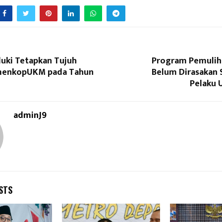
uki Tetapkan Tujuh
Program Pemulih
menkopUKM pada Tahun
Belum Dirasakan
Pelaku U
adminJ9
STS