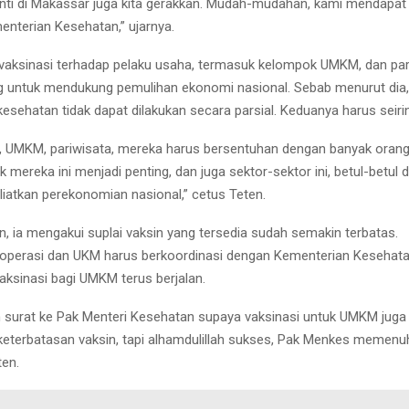
nanti di Makassar juga kita gerakkan. Mudah-mudahan, kami mendapa
enterian Kesehatan,” ujarnya.
 vaksinasi terhadap pelaku usaha, termasuk kelompok UMKM, dan pari
g untuk mendukung pemulihan ekonomi nasional. Sebab menurut dia
esehatan tidak dapat dilakukan secara parsial. Keduanya harus seirin
, UMKM, pariwisata, mereka harus bersentuhan dengan banyak orang
k mereka ini menjadi penting, dan juga sektor-sektor ini, betul-betul 
iatkan perekonomian nasional,” cetus Teten.
n, ia mengakui suplai vaksin yang tersedia sudah semakin terbatas.
operasi dan UKM harus berkoordinasi dengan Kementerian Kesehata
ksinasi bagi UMKM terus berjalan.
m surat ke Pak Menteri Kesehatan supaya vaksinasi untuk UMKM juga 
terbatasan vaksin, tapi alhamdulillah sukses, Pak Menkes memenu
ten.