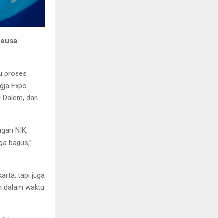
seusai
u proses
ogja Expo
i Dalem, dan
ngan NIK,
ga bagus,”
rta, tapi juga
an dalam waktu