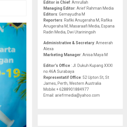
Editor in Chief
: Amrullah
r
R
Managing Editor
: Arief Rahman Media
:
Editors
: Gemayudha M
C
Reporters
: Rafiki Anugeraha M, Rafika
Anugeraha M, Masaraafi Media, Espana
H
Radin Media, Dwi Utariningsih
Administrative & Secretary
: Ameerah
Alexa
Marketing Manager
: Anisa Maya M
Editor’s Office
: Jl. Dukuh Kupang XXXI
no.46A Surabaya
Representatif Office
: 52 Upton St, St
James, Perth, Western Australia
Mobile:+ 6288901884977
Email: ariefrmedia@yahoo.com