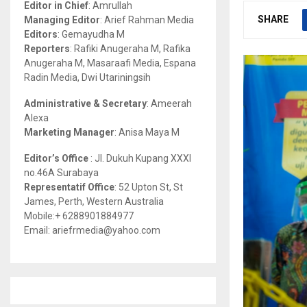
Editor in Chief
: Amrullah
r
R
SHARE
Managing Editor
: Arief Rahman Media
:
Editors
: Gemayudha M
C
Reporters
: Rafiki Anugeraha M, Rafika
Anugeraha M, Masaraafi Media, Espana
H
Radin Media, Dwi Utariningsih
Administrative & Secretary
: Ameerah
Alexa
Marketing Manager
: Anisa Maya M
Editor’s Office
: Jl. Dukuh Kupang XXXI
no.46A Surabaya
Representatif Office
: 52 Upton St, St
James, Perth, Western Australia
Mobile:+ 6288901884977
Email: ariefrmedia@yahoo.com