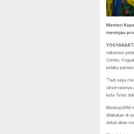
Menteri Kope
meninjau pro
YOGYAKARTA,
vaksinasi pel
Center, Yogya
pelaku pariwis
“Tadi saya me
observasinya 
kata Teten da
MenkopUKM men
dilakukan di 
dekat akan me