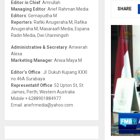
Editor in Chief
: Amrullah
r
R
SHARE
Managing Editor
: Arief Rahman Media
:
Editors
: Gemayudha M
C
Reporters
: Rafiki Anugeraha M, Rafika
Anugeraha M, Masaraafi Media, Espana
H
Radin Media, Dwi Utariningsih
Administrative & Secretary
: Ameerah
Alexa
Marketing Manager
: Anisa Maya M
Editor’s Office
: Jl. Dukuh Kupang XXXI
no.46A Surabaya
Representatif Office
: 52 Upton St, St
James, Perth, Western Australia
Mobile:+ 6288901884977
Email: ariefrmedia@yahoo.com