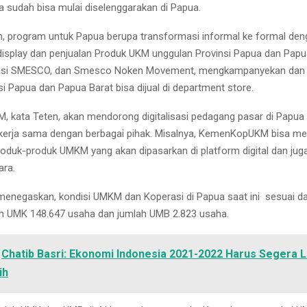
ga sudah bisa mulai diselenggarakan di Papua.
, program untuk Papua berupa transformasi informal ke formal den
display dan penjualan Produk UKM unggulan Provinsi Papua dan Papua
vinsi SMESCO, dan Smesco Noken Movement, mengkampanyekan da
i Papua dan Papua Barat bisa dijual di department store.
kata Teten, akan mendorong digitalisasi pedagang pasar di Papua
ekerja sama dengan berbagai pihak. Misalnya, KemenKopUKM bisa m
oduk-produk UMKM yang akan dipasarkan di platform digital dan juga
ara.
negaskan, kondisi UMKM dan Koperasi di Papua saat ini sesuai d
ah UMK 148.647 usaha dan jumlah UMB 2.823 usaha.
Chatib Basri: Ekonomi Indonesia 2021-2022 Harus Segera L
ih