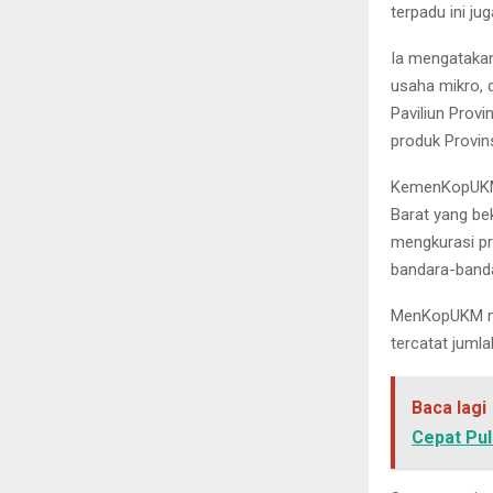
terpadu ini ju
Ia mengatakan
usaha mikro, 
Paviliun Pro
produk Provins
KemenKopUKM, 
Barat yang b
mengkurasi pr
bandara-band
MenKopUKM me
tercatat juml
Baca lagi
Cepat Pul