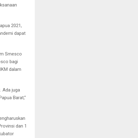
aksanaan
apua 2021,
andemi dapat
ram Smesco
esco bagi
pUKM dalam
. Ada juga
apua Barat,”
mengharuskan
rovinsi dan 1
kubator