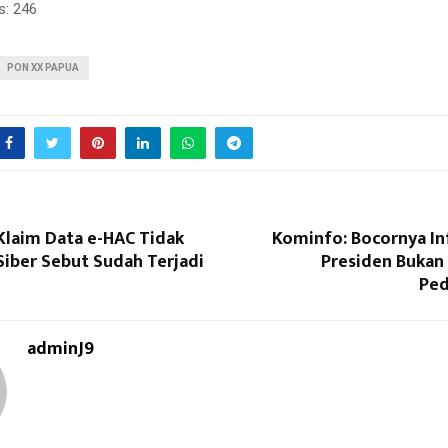
s:
246
PON XX PAPUA
laim Data e-HAC Tidak
Kominfo: Bocornya In
 Siber Sebut Sudah Terjadi
Presiden Bukan 
Ped
adminJ9