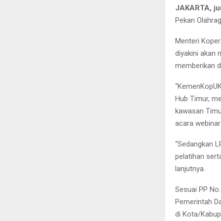
JAKARTA, ju
Pekan Olahrag
Menteri Kope
diyakini akan
memberikan d
“KemenKopUKM
Hub Timur, men
kawasan Timu
acara webina
“Sedangkan L
pelatihan ser
lanjutnya.
Sesuai PP No.
Pemerintah Da
di Kota/Kabup