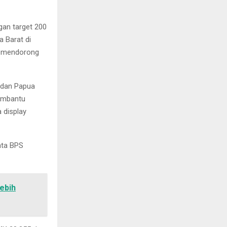
gan target 200
 Barat di
n mendorong
 dan Papua
embantu
 display
ata BPS
ebih