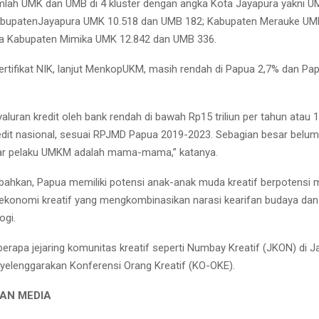
lah UMK dan UMB di 4 kluster dengan angka Kota Jayapura yakni U
abupatenJayapura UMK 10.518 dan UMB 182; Kabupaten Merauke UM
ta Kabupaten Mimika UMK 12.842 dan UMB 336.
ertifikat NIK, lanjut MenkopUKM, masih rendah di Papua 2,7% dan Pa
aluran kredit oleh bank rendah di bawah Rp15 triliun per tahun atau 1
edit nasional, sesuai RPJMD Papua 2019-2023. Sebagian besar belu
ar pelaku UMKM adalah mama-mama,” katanya.
ahkan, Papua memiliki potensi anak-anak muda kreatif berpotensi
konomi kreatif yang mengkombinasikan narasi kearifan budaya dan 
ogi.
erapa jejaring komunitas kreatif seperti Numbay Kreatif (JKON) di 
yelenggarakan Konferensi Orang Kreatif (KO-OKE).
AN MEDIA