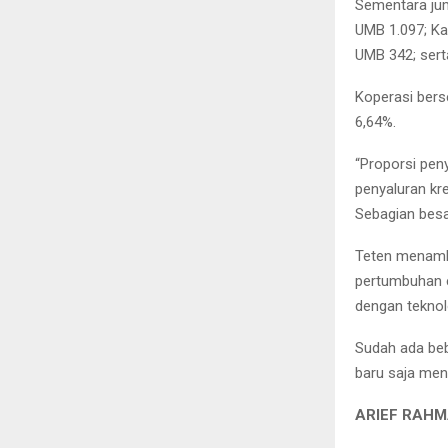
Sementara jum
UMB 1.097; K
UMB 342; ser
Koperasi bers
6,64%.
“Proporsi peny
penyaluran kr
Sebagian bes
Teten menamb
pertumbuhan e
dengan teknol
Sudah ada beb
baru saja men
ARIEF RAHM