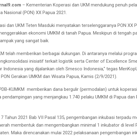
rnal9.com
– Kementerian Koperasi dan UKM mendukung penuh pel
a Nasional (PON) XX Papua 2021.
rasi dan UKM Teten Masduki menyatakan terselenggaranya PON XX P
 menggerakkan ekonomi UMKM di tanah Papua. Meskipun di tengah p
ampak yang sangat baik.
 telah memberikan berbagai dukungan. Di antaranya melalui prog
gkonsolidasi inisiatif terkait logistik serta Center of Excellence Sm
r Indonesia yang dijalankan oleh Smesco Indonesia,” tegas MenKo
r PON Gerakan UMKM dan Wisata Papua, Kamis (2/9/2021).
PDB-KUMKM memberikan dana bergulir (permodalan) untuk koperasi
ta pendampingan yang menjangkau 1.740 pelaku UMKM di Papua dan P
 7 Tahun 2021 Bab VII Pasal 135, pengembangan inkubasi terpadu 
erah membentuk dan mengembangkan minimal 1 inkubator di level P
aten. Maka direncanakan mulai 2022 pelaksanaan pengembangan in