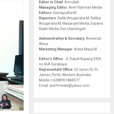
Editor in Chief
: Amrullah
r
R
Managing Editor
: Arief Rahman Media
:
Editors
: Gemayudha M
C
Reporters
: Rafiki Anugeraha M, Rafika
Anugeraha M, Masaraafi Media, Espana
H
Radin Media, Dwi Utariningsih
Administrative & Secretary
: Ameerah
Alexa
Marketing Manager
: Anisa Maya M
Editor’s Office
: Jl. Dukuh Kupang XXXI
no.46A Surabaya
Representatif Office
: 52 Upton St, St
James, Perth, Western Australia
Mobile:+ 6288901884977
Email: ariefrmedia@yahoo.com