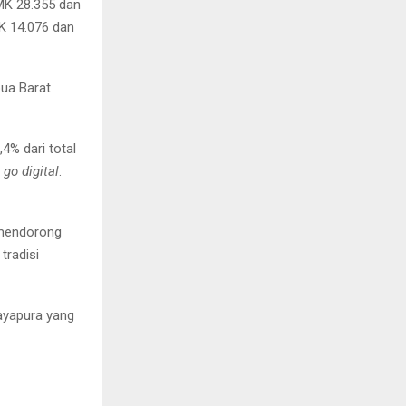
MK 28.355 dan
K 14.076 dan
pua Barat
,4% dari total
m
go digital
.
 mendorong
tradisi
Jayapura yang